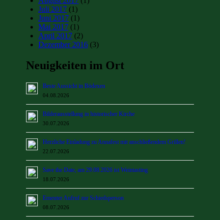
August 2017
(1)
Juli 2017
(1)
Juni 2017
(1)
Mai 2017
(1)
April 2017
(2)
Dezember 2016
(3)
Neuigkeiten im Ort
Beste Aussicht in Bödexen
04.08.2026
Bilderausstellung in historischer Kirche
30.07.2026
Herzliche Einladung zu Annafest mit anschließendem Grillen!
22.07.2026
Save the Date, am 29.08.2026 ist Weintasting
18.07.2026
Erneuter Aufruf zur Schiedsperson
08.07.2026