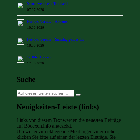
Sport-event beim Tennisclub
07.07.2026
Fest der Vereine – Aktionen
18.06.2026
Fest der Vereine – Samstag geht es los
18.06.2026
Vollblut-Helden
17.06.2026
Suche
Suche
nach:
Neuigkeiten-Leiste (links)
Links von diesem Text werden die neuesten Beiträge
auf Bödexen.info angezeigt.
Um weiter zurückliegende Meldungen zu erreichen,
klicken Sie bitte auf einen der letzten Einträge. Sie