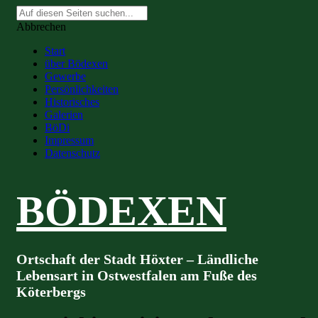
Suche
nach:
Abbrechen
Start
über Bödexen
Gewerbe
Persönlichkeiten
Historisches
Galerien
BöDi
Impressum
Datenschutz
BÖDEXEN
Ortschaft der Stadt Höxter – Ländliche
Lebensart in Ostwestfalen am Fuße des
Köterbergs