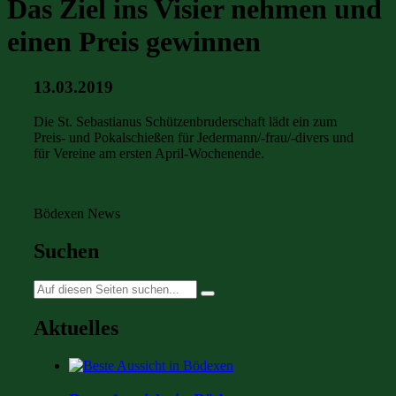
Das Ziel ins Visier nehmen und
einen Preis gewinnen
13.03.2019
Die St. Sebastianus Schützenbruderschaft lädt ein zum
Preis- und Pokalschießen für Jedermann/-frau/-divers und
für Vereine am ersten April-Wochenende.
Bödexen News
Suchen
Suche
nach:
Aktuelles