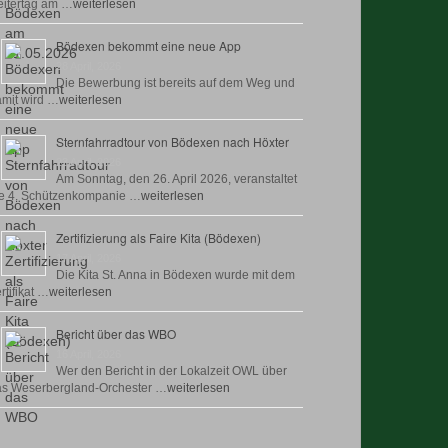
itertag am …
weiterlesen
Bödexen bekommt eine neue App
28 April, 2026
Die Bewerbung ist bereits auf dem Weg und
mit wird …
weiterlesen
Sternfahrradtour von Bödexen nach Höxter
23 April, 2026
Am Sonntag, den 26. April 2026, veranstaltet
e 4. Schützenkompanie …
weiterlesen
Zertifizierung als Faire Kita (Bödexen)
17 April, 2026
Die Kita St. Anna in Bödexen wurde mit dem
rtifikat …
weiterlesen
Bericht über das WBO
16 April, 2026
Wer den Bericht in der Lokalzeit OWL über
as Weserbergland-Orchester …
weiterlesen