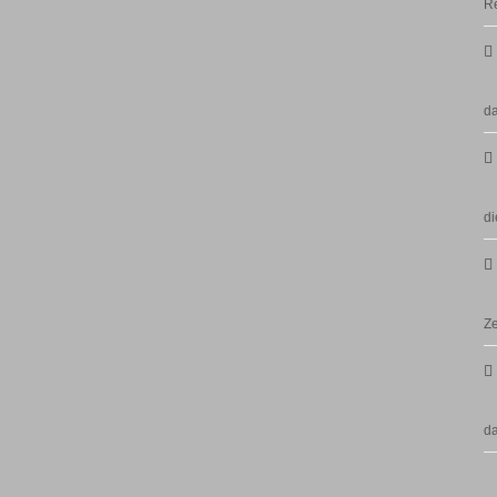
Re
da
di
Ze
d