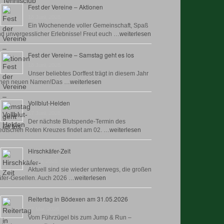
Fest der Vereine – Aktionen
18 Juni, 2026
Ein Wochenende voller Gemeinschaft, Spaß
d unvergesslicher Erlebnisse! Freut euch …
weiterlesen
Fest der Vereine – Samstag geht es los
18 Juni, 2026
Unser beliebtes Dorffest trägt in diesem Jahr
inen neuen Namen!Das …
weiterlesen
Vollblut-Helden
17 Juni, 2026
Der nächste Blutspende-Termin des
utschen Roten Kreuzes findet am 02. …
weiterlesen
Hirschkäfer-Zeit
9 Juni, 2026
Aktuell sind sie wieder unterwegs, die großen
fer-Gesellen. Auch 2026 …
weiterlesen
Reitertag in Bödexen am 31.05.2026
27 Mai, 2026
Vom Führzügel bis zum Jump & Run –