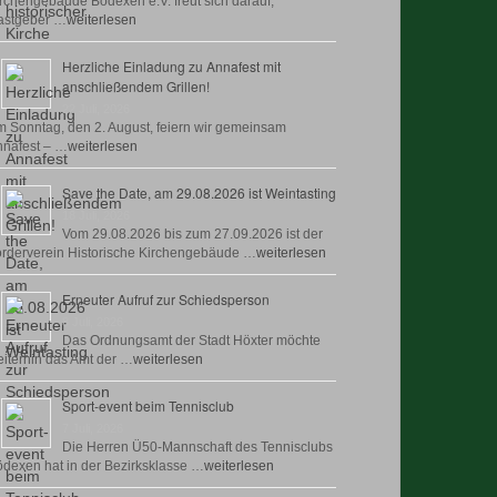
rchengebäude Bödexen e.V. freut sich darauf,
astgeber …
weiterlesen
Herzliche Einladung zu Annafest mit
anschließendem Grillen!
22 Juli, 2026
 Sonntag, den 2. August, feiern wir gemeinsam
nafest – …
weiterlesen
Save the Date, am 29.08.2026 ist Weintasting
18 Juli, 2026
Vom 29.08.2026 bis zum 27.09.2026 ist der
rderverein Historische Kirchengebäude …
weiterlesen
Erneuter Aufruf zur Schiedsperson
8 Juli, 2026
Das Ordnungsamt der Stadt Höxter möchte
iterhin das Amt der …
weiterlesen
Sport-event beim Tennisclub
7 Juli, 2026
Die Herren Ü50-Mannschaft des Tennisclubs
dexen hat in der Bezirksklasse …
weiterlesen