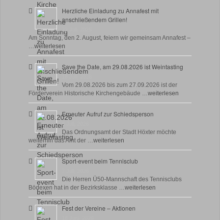
Herzliche Einladung zu Annafest mit
anschließendem Grillen!
22 Juli, 2026
Am Sonntag, den 2. August, feiern wir gemeinsam Annafest –
…
weiterlesen
Save the Date, am 29.08.2026 ist Weintasting
18 Juli, 2026
Vom 29.08.2026 bis zum 27.09.2026 ist der
Förderverein Historische Kirchengebäude …
weiterlesen
Erneuter Aufruf zur Schiedsperson
8 Juli, 2026
Das Ordnungsamt der Stadt Höxter möchte
weiterhin das Amt der …
weiterlesen
Sport-event beim Tennisclub
7 Juli, 2026
Die Herren Ü50-Mannschaft des Tennisclubs
Bödexen hat in der Bezirksklasse …
weiterlesen
Fest der Vereine – Aktionen
18 Juni, 2026