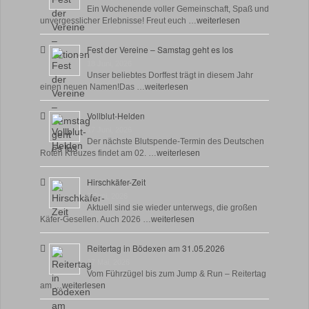
Ein Wochenende voller Gemeinschaft, Spaß und
unvergesslicher Erlebnisse! Freut euch …
weiterlesen
Fest der Vereine – Samstag geht es los
18 Juni, 2026
Unser beliebtes Dorffest trägt in diesem Jahr
einen neuen Namen!Das …
weiterlesen
Vollblut-Helden
17 Juni, 2026
Der nächste Blutspende-Termin des Deutschen
Roten Kreuzes findet am 02. …
weiterlesen
Hirschkäfer-Zeit
9 Juni, 2026
Aktuell sind sie wieder unterwegs, die großen
Käfer-Gesellen. Auch 2026 …
weiterlesen
Reitertag in Bödexen am 31.05.2026
27 Mai, 2026
Vom Führzügel bis zum Jump & Run – Reitertag
am …
weiterlesen