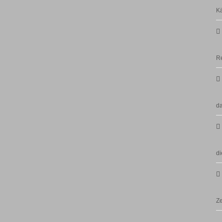
Kä
Re
da
di
Ze