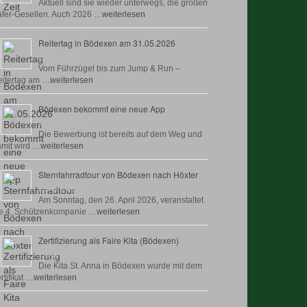
Aktuell sind sie wieder unterwegs, die großen
fer-Gesellen. Auch 2026 …
weiterlesen
Reitertag in Bödexen am 31.05.2026
27 Mai, 2026
Vom Führzügel bis zum Jump & Run –
itertag am …
weiterlesen
Bödexen bekommt eine neue App
28 April, 2026
Die Bewerbung ist bereits auf dem Weg und
mit wird …
weiterlesen
Sternfahrradtour von Bödexen nach Höxter
23 April, 2026
Am Sonntag, den 26. April 2026, veranstaltet
e 4. Schützenkompanie …
weiterlesen
Zertifizierung als Faire Kita (Bödexen)
17 April, 2026
Die Kita St. Anna in Bödexen wurde mit dem
rtifikat …
weiterlesen