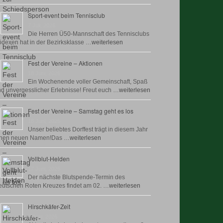
Sport-event beim Tennisclub
7 Juli, 2026
Die Herren Ü50-Mannschaft des Tennisclubs
dexen hat in der Bezirksklasse …
weiterlesen
Fest der Vereine – Aktionen
18 Juni, 2026
Ein Wochenende voller Gemeinschaft, Spaß
d unvergesslicher Erlebnisse! Freut euch …
weiterlesen
Fest der Vereine – Samstag geht es los
18 Juni, 2026
Unser beliebtes Dorffest trägt in diesem Jahr
inen neuen Namen!Das …
weiterlesen
Vollblut-Helden
17 Juni, 2026
Der nächste Blutspende-Termin des
utschen Roten Kreuzes findet am 02. …
weiterlesen
Hirschkäfer-Zeit
9 Juni, 2026