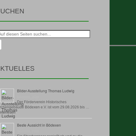
SUCHEN
he
h:
KTUELLES
Bilder-Ausstellung Thomas Ludwig
8 August, 2026
Der Förderverein Historisches
rchengebäude Bödexen e.V. ist vom 29.08.2026 bis …
iterlesen
Beste Aussicht in Bödexen
4 August, 2026