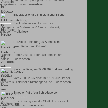
Ein Storchenpaar genießt ab und zu die
nnige Aussicht vom …
weiterlesen
Bilderausstellung in historischer Kirche
30 Juli, 2026
Der Förderverein Historisches
rchengebäude Bödexen e.V. freut sich darauf,
astgeber …
weiterlesen
Herzliche Einladung zu Annafest mit
anschließendem Grillen!
22 Juli, 2026
 Sonntag, den 2. August, feiern wir gemeinsam
nafest – …
weiterlesen
Save the Date, am 29.08.2026 ist Weintasting
18 Juli, 2026
Vom 29.08.2026 bis zum 27.09.2026 ist der
rderverein Historische Kirchengebäude …
weiterlesen
Erneuter Aufruf zur Schiedsperson
8 Juli, 2026
Das Ordnungsamt der Stadt Höxter möchte
iterhin das Amt der …
weiterlesen