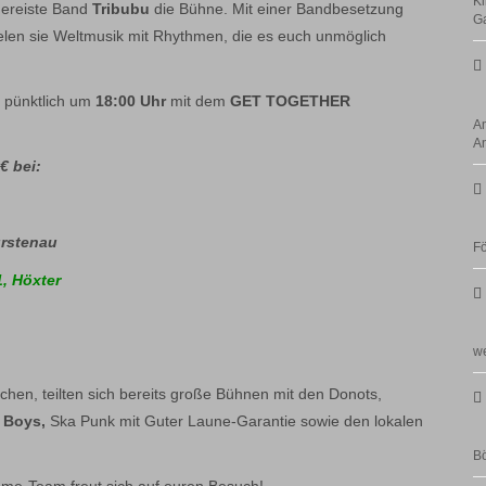
Ki
gereiste Band
Tribubu
die Bühne. Mit einer Bandbesetzung
G
elen sie Weltmusik mit Rhythmen, die es euch unmöglich
 pünktlich um
18:00 Uhr
mit dem
GET
TOGETHER
Am
An
€ bei:
ürstenau
Fö
, Höxter
we
hen, teilten sich bereits große Bühnen mit den Donots,
 Boys,
Ska Punk mit Guter Laune-Garantie sowie den lokalen
Bö