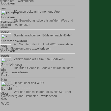
itertag am …
weiterlesen
Bödexen bekommt eine neue App
28 April, 2026
Die Bewerbung ist bereits auf dem Weg und
mit wird …
weiterlesen
Sternfahrradtour von Bödexen nach Höxter
23 April, 2026
Am Sonntag, den 26. April 2026, veranstaltet
e 4. Schützenkompanie …
weiterlesen
Zertifizierung als Faire Kita (Bödexen)
17 April, 2026
Die Kita St. Anna in Bödexen wurde mit dem
rtifikat …
weiterlesen
Bericht über das WBO
16 April, 2026
Wer den Bericht in der Lokalzeit OWL über
as Weserbergland-Orchester …
weiterlesen