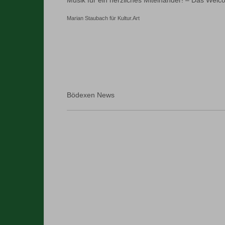
Musik für ein herzliches Miteinander! – Das Wel
Marian Staubach für Kultur.Art
Bödexen News