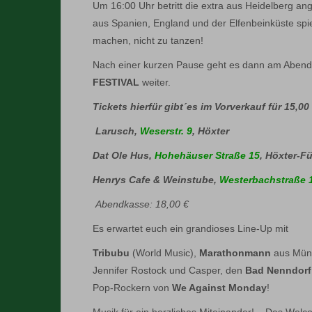
Um 16:00 Uhr betritt die extra aus Heidelberg an
aus Spanien, England und der Elfenbeinküste spi
machen, nicht zu tanzen!
Nach einer kurzen Pause geht es dann am Abend
FESTIVAL
weiter.
Tickets hierfür gibt´es im Vorverkauf für 15,00 
Larusch,
Weserstr. 9
, Höxter
Dat Ole Hus,
Hohehäuser Straße 15
, Höxter-F
Henrys Cafe & Weinstube,
Westerbachstraße 1
Abendkasse: 18,00 €
Es erwartet euch ein grandioses Line-Up mit
Tribubu
(World Music),
Marathonmann
aus Münc
Jennifer Rostock und Casper, den
Bad Nenndorf
Pop-Rockern von
We Against Monday
!