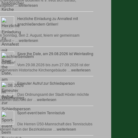
rchengebäude Bödexen e.V. freut sich darauf,
astgeber …
weiterlesen
Herzliche Einladung zu Annafest mit
anschließendem Grillen!
22 Juli, 2026
 Sonntag, den 2. August, feiern wir gemeinsam
nafest – …
weiterlesen
Save the Date, am 29.08.2026 ist Weintasting
18 Juli, 2026
Vom 29.08.2026 bis zum 27.09.2026 ist der
rderverein Historische Kirchengebäude …
weiterlesen
Erneuter Aufruf zur Schiedsperson
8 Juli, 2026
Das Ordnungsamt der Stadt Höxter möchte
iterhin das Amt der …
weiterlesen
Sport-event beim Tennisclub
7 Juli, 2026
Die Herren Ü50-Mannschaft des Tennisclubs
dexen hat in der Bezirksklasse …
weiterlesen