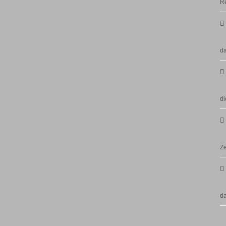
Re
da
di
Ze
d