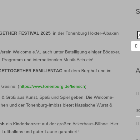
GETHER FESTIVAL 2025
in der Tonenburg Höxter-Albaxen
Suc
nac
erein Welcome e.V., auch unter Beteiligung einiger Bödexer,
m Programm und internationalen Musik-Acts ein!
A
GETTOGETHER
FAMILIENTAG
auf dem Burghof und im
 Gesine. (
https://www.tonenburg.de/tierisch
)
in & Groß aus Kunst, Spaß und Spiel geben. Die Welcome-
uchen und der Tonenburg-Imbiss bietet klassische Wurst &
so
ich
ein Kinderkonzert auf der großen Ackerhaus-Bühne. Hier
 Luftballons und guter Laune garantiert!