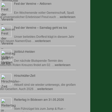
Fest der Vereine – Aktionen
18 Juni, 2026
Ein Wochenende voller Gemeinschaft, Spaß
d unvergesslicher Erlebnisse! Freut euch …
weiterlesen
Fest der Vereine – Samstag geht es los
18 Juni, 2026
Unser beliebtes Dorffest trägt in diesem Jahr
inen neuen Namen!Das …
weiterlesen
Vollblut-Helden
17 Juni, 2026
Der nächste Blutspende-Termin des
utschen Roten Kreuzes findet am 02. …
weiterlesen
Hirschkäfer-Zeit
9 Juni, 2026
Aktuell sind sie wieder unterwegs, die großen
fer-Gesellen. Auch 2026 …
weiterlesen
Reitertag in Bödexen am 31.05.2026
27 Mai, 2026
Vom Führzügel bis zum Jump & Run –