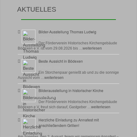
AKTUELLES
Bilder-Ausstellung Thomas Ludwig
8 August, 2026
Der Förderverein Historisches Kirchengebäude
Bödexen e.V. ist vom 29.08.2026 bis …
weiterlesen
Beste Aussicht in Bödexen
4 August, 2026
Ein Storchenpaar genießt ab und zu die sonnige
Aussicht vom …
weiterlesen
Bilderausstellung in historischer Kirche
30 Juli, 2026
Der Förderverein Historisches Kirchengebäude
Bödexen e.V. freut sich darauf, Gastgeber …
weiterlesen
Herzliche Einladung zu Annafest mit
anschließendem Grillen!
22 Juli, 2026
Am Sonntag, den 2. August, feiern wir gemeinsam Annafest –