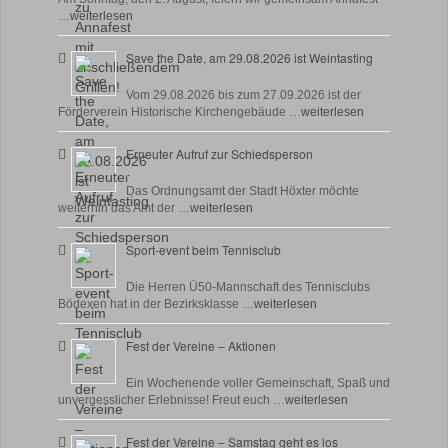
…
weiterlesen
Save the Date, am 29.08.2026 ist Weintasting
18 Juli, 2026
Vom 29.08.2026 bis zum 27.09.2026 ist der
Förderverein Historische Kirchengebäude …
weiterlesen
Erneuter Aufruf zur Schiedsperson
8 Juli, 2026
Das Ordnungsamt der Stadt Höxter möchte
weiterhin das Amt der …
weiterlesen
Sport-event beim Tennisclub
7 Juli, 2026
Die Herren Ü50-Mannschaft des Tennisclubs
Bödexen hat in der Bezirksklasse …
weiterlesen
Fest der Vereine – Aktionen
18 Juni, 2026
Ein Wochenende voller Gemeinschaft, Spaß und
unvergesslicher Erlebnisse! Freut euch …
weiterlesen
Fest der Vereine – Samstag geht es los