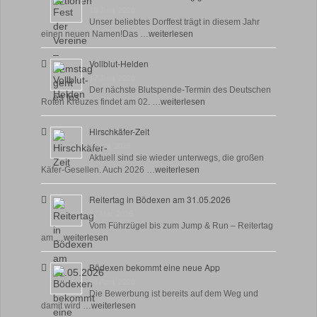
18 Juni, 2026
Unser beliebtes Dorffest trägt in diesem Jahr
einen neuen Namen!Das …
weiterlesen
Vollblut-Helden
17 Juni, 2026
Der nächste Blutspende-Termin des Deutschen
Roten Kreuzes findet am 02. …
weiterlesen
Hirschkäfer-Zeit
9 Juni, 2026
Aktuell sind sie wieder unterwegs, die großen
Käfer-Gesellen. Auch 2026 …
weiterlesen
Reitertag in Bödexen am 31.05.2026
27 Mai, 2026
Vom Führzügel bis zum Jump & Run – Reitertag
am …
weiterlesen
Bödexen bekommt eine neue App
28 April, 2026
Die Bewerbung ist bereits auf dem Weg und
damit wird …
weiterlesen