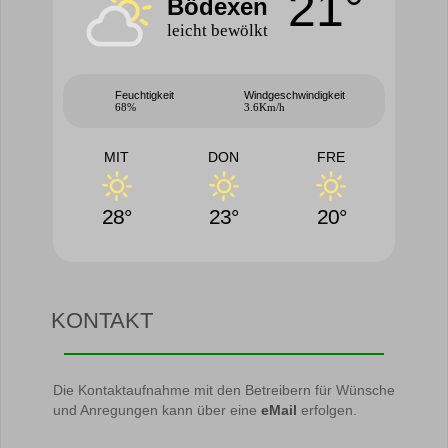
21°
Bödexen
leicht bewölkt
Feuchtigkeit
Windgeschwindigkeit
68%
3.6Km/h
MIT
DON
FRE
28°
23°
20°
KONTAKT
Die Kontaktaufnahme mit den Betreibern für Wünsche
und Anregungen kann über eine
eMail
erfolgen.