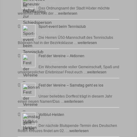
8 Juli, 2026
Das Ordnungsamt der Stadt Höxter möchte
weiterhin das Amt der …
weiterlesen
Sport-event beim Tennisclub
7 Juli, 2026
Die Herren Ü50-Mannschaft des Tennisclubs
Bödexen hat in der Bezirksklasse …
weiterlesen
Fest der Vereine – Aktionen
18 Juni, 2026
Ein Wochenende voller Gemeinschaft, Spaß und
unvergesslicher Erlebnisse! Freut euch …
weiterlesen
Fest der Vereine – Samstag geht es los
18 Juni, 2026
Unser beliebtes Dorffest trägt in diesem Jahr
einen neuen Namen!Das …
weiterlesen
Vollblut-Helden
17 Juni, 2026
Der nächste Blutspende-Termin des Deutschen
Roten Kreuzes findet am 02. …
weiterlesen