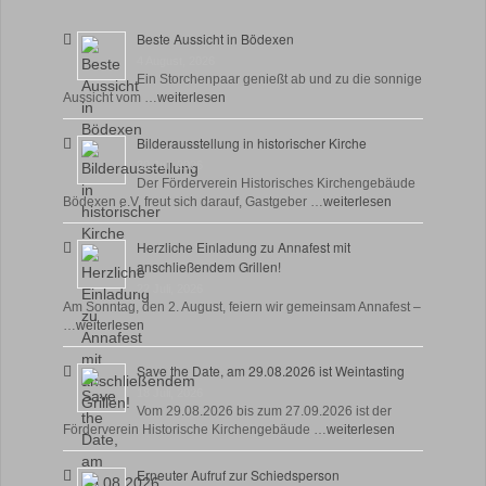
Beste Aussicht in Bödexen
4 August, 2026
Ein Storchenpaar genießt ab und zu die sonnige
Aussicht vom …
weiterlesen
Bilderausstellung in historischer Kirche
30 Juli, 2026
Der Förderverein Historisches Kirchengebäude
Bödexen e.V. freut sich darauf, Gastgeber …
weiterlesen
Herzliche Einladung zu Annafest mit
anschließendem Grillen!
22 Juli, 2026
Am Sonntag, den 2. August, feiern wir gemeinsam Annafest –
…
weiterlesen
Save the Date, am 29.08.2026 ist Weintasting
18 Juli, 2026
Vom 29.08.2026 bis zum 27.09.2026 ist der
Förderverein Historische Kirchengebäude …
weiterlesen
Erneuter Aufruf zur Schiedsperson