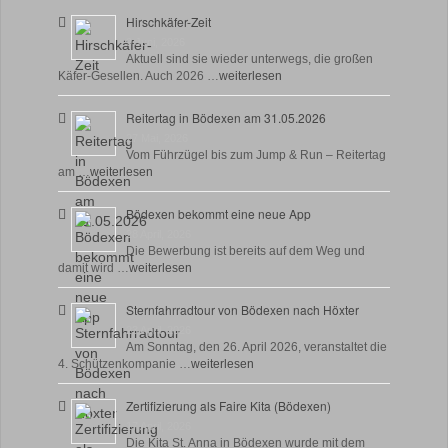
Hirschkäfer-Zeit
9 Juni, 2026
Aktuell sind sie wieder unterwegs, die großen
Käfer-Gesellen. Auch 2026 …
weiterlesen
Reitertag in Bödexen am 31.05.2026
27 Mai, 2026
Vom Führzügel bis zum Jump & Run – Reitertag
am …
weiterlesen
Bödexen bekommt eine neue App
28 April, 2026
Die Bewerbung ist bereits auf dem Weg und
damit wird …
weiterlesen
Sternfahrradtour von Bödexen nach Höxter
23 April, 2026
Am Sonntag, den 26. April 2026, veranstaltet die
4. Schützenkompanie …
weiterlesen
Zertifizierung als Faire Kita (Bödexen)
17 April, 2026
Die Kita St. Anna in Bödexen wurde mit dem