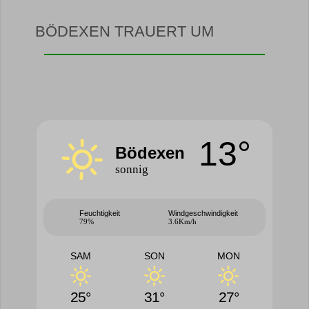
BÖDEXEN TRAUERT UM
13°
Bödexen
sonnig
Feuchtigkeit
Windgeschwindigkeit
79%
3.6Km/h
SAM
SON
MON
25°
31°
27°