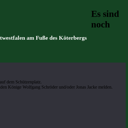
Es sind
noch
stwestfalen am Fuße des Köterbergs
 auf dem Schützenplatz.
r beiden Könige Wolfgang Schröder und/oder Jonas Jacke melden.