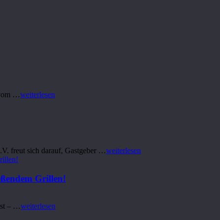
t vom …
weiterlesen
V. freut sich darauf, Gastgeber …
weiterlesen
eßendem Grillen!
est – …
weiterlesen