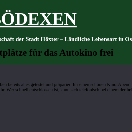
BÖDEXEN
schaft der Stadt Höxter – Ländliche Lebensart in O
tplätze für das Autokino frei
en bereits alles getestet und präpariert für einen schönen Kino-Abend
 Uhr. Wer schnell entschlossen ist, kann sich telefonisch bei einem de