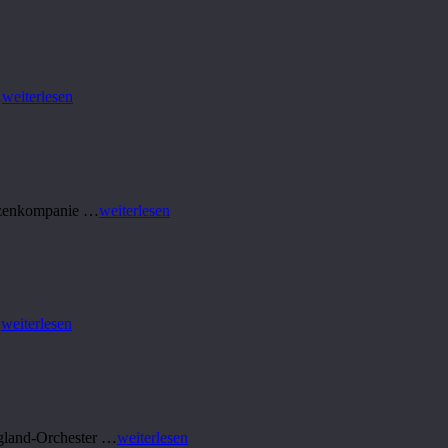
…
weiterlesen
ützenkompanie …
weiterlesen
…
weiterlesen
rgland-Orchester …
weiterlesen