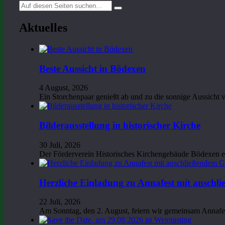
Suche
nach:
Aktuelles
Beste Aussicht in Bödexen
4 August, 2026
Ein Storchenpaar genießt ab und zu die sonnige Aussich
Bilderausstellung in historischer Kirche
30 Juli, 2026
Der Förderverein Historisches Kirchengebäude Bödexen e.
Herzliche Einladung zu Annafest mit anschli
22 Juli, 2026
Am Sonntag, den 2. August, feiern wir gemeinsam Annaf