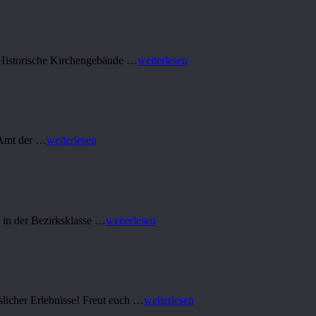
 Historische Kirchengebäude …
weiterlesen
 Amt der …
weiterlesen
in der Bezirksklasse …
weiterlesen
licher Erlebnisse! Freut euch …
weiterlesen