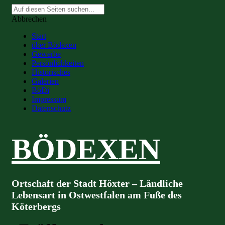
Suche
nach:
Abbrechen
Start
über Bödexen
Gewerbe
Persönlichkeiten
Historisches
Galerien
BöDi
Impressum
Datenschutz
BÖDEXEN
Ortschaft der Stadt Höxter – Ländliche
Lebensart in Ostwestfalen am Fuße des
Köterbergs