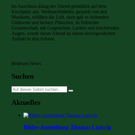
Im Anschluss klang der Abend gemütlich auf dem
Kirchplatz aus. Weihnachtslieder, gespielt von den
Musikern, erfüllten die Luft, dazu gab es duftenden
Glühwein und leckere Plätzchen. In fröhlicher
Gemeinschaft, mit Gesprächen, Lachen und leuchtenden
Augen, wurde dieser Abend zu einem unvergesslichen
Auftakt in den Advent.
Bödexen News
Suchen
Suche
nach:
Aktuelles
Bilder-Ausstellung Thomas Ludwig