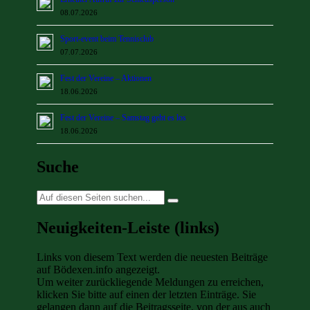
08.07.2026
Sport-event beim Tennisclub
07.07.2026
Fest der Vereine – Aktionen
18.06.2026
Fest der Vereine – Samstag geht es los
18.06.2026
Suche
Suche
nach:
Neuigkeiten-Leiste (links)
Links von diesem Text werden die neuesten Beiträge
auf Bödexen.info angezeigt.
Um weiter zurückliegende Meldungen zu erreichen,
klicken Sie bitte auf einen der letzten Einträge. Sie
gelangen dann auf die Beitragsseite, von der aus auch