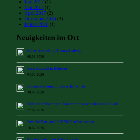
Juni 2017
(1)
Mai 2017
(1)
April 2017
(2)
Dezember 2016
(3)
Januar 2016
(1)
Neuigkeiten im Ort
Bilder-Ausstellung Thomas Ludwig
08.08.2026
Beste Aussicht in Bödexen
04.08.2026
Bilderausstellung in historischer Kirche
30.07.2026
Herzliche Einladung zu Annafest mit anschließendem Grillen!
22.07.2026
Save the Date, am 29.08.2026 ist Weintasting
18.07.2026
Erneuter Aufruf zur Schiedsperson