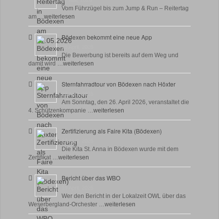
27 Mai, 2026
Vom Führzügel bis zum Jump & Run – Reitertag
am …
weiterlesen
Bödexen bekommt eine neue App
28 April, 2026
Die Bewerbung ist bereits auf dem Weg und
damit wird …
weiterlesen
Sternfahrradtour von Bödexen nach Höxter
23 April, 2026
Am Sonntag, den 26. April 2026, veranstaltet die
4. Schützenkompanie …
weiterlesen
Zertifizierung als Faire Kita (Bödexen)
17 April, 2026
Die Kita St. Anna in Bödexen wurde mit dem
Zertifikat …
weiterlesen
Bericht über das WBO
16 April, 2026
Wer den Bericht in der Lokalzeit OWL über das
Weserbergland-Orchester …
weiterlesen