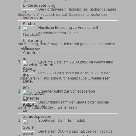
30 Juli, 2026
Der Förderverein Historisches Kirchengebäude
Bödexen e.V. freut sich darauf, Gastgeber …
weiterlesen
Herzliche Einladung zu Annafest mit
anschließendem Grillen!
22 Juli, 2026
Am Sonntag, den 2. August, feiern wir gemeinsam Annafest –
…
weiterlesen
Save the Date, am 29.08.2026 ist Weintasting
18 Juli, 2026
Vom 29.08.2026 bis zum 27.09.2026 ist der
Förderverein Historische Kirchengebäude …
weiterlesen
Erneuter Aufruf zur Schiedsperson
8 Juli, 2026
Das Ordnungsamt der Stadt Höxter möchte
weiterhin das Amt der …
weiterlesen
Sport-event beim Tennisclub
7 Juli, 2026
Die Herren Ü50-Mannschaft des Tennisclubs