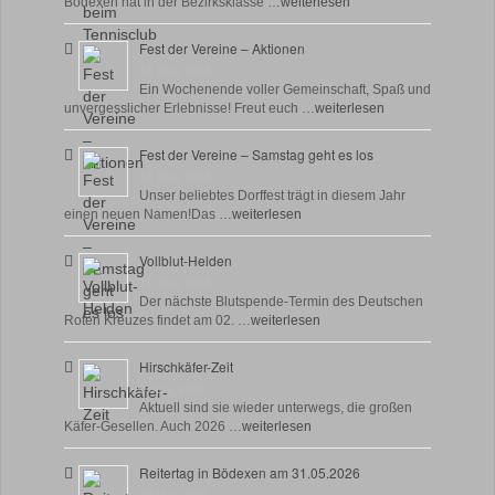
Bödexen hat in der Bezirksklasse …
weiterlesen
Fest der Vereine – Aktionen
18 Juni, 2026
Ein Wochenende voller Gemeinschaft, Spaß und
unvergesslicher Erlebnisse! Freut euch …
weiterlesen
Fest der Vereine – Samstag geht es los
18 Juni, 2026
Unser beliebtes Dorffest trägt in diesem Jahr
einen neuen Namen!Das …
weiterlesen
Vollblut-Helden
17 Juni, 2026
Der nächste Blutspende-Termin des Deutschen
Roten Kreuzes findet am 02. …
weiterlesen
Hirschkäfer-Zeit
9 Juni, 2026
Aktuell sind sie wieder unterwegs, die großen
Käfer-Gesellen. Auch 2026 …
weiterlesen
Reitertag in Bödexen am 31.05.2026