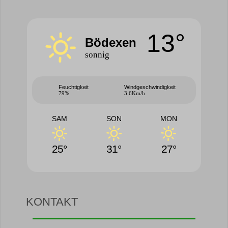
13°
Bödexen
sonnig
Feuchtigkeit
Windgeschwindigkeit
79%
3.6Km/h
SAM
SON
MON
25°
31°
27°
KONTAKT