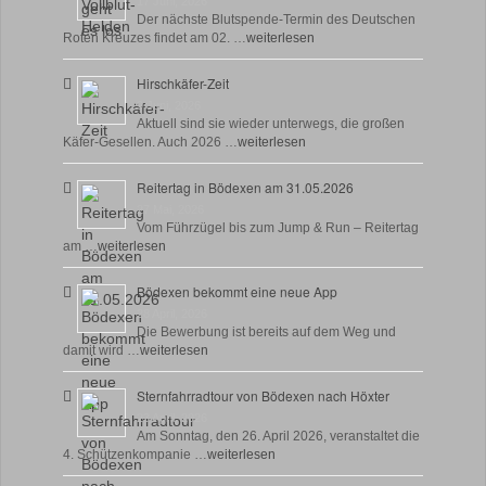
17 Juni, 2026
Der nächste Blutspende-Termin des Deutschen
Roten Kreuzes findet am 02. …
weiterlesen
Hirschkäfer-Zeit
9 Juni, 2026
Aktuell sind sie wieder unterwegs, die großen
Käfer-Gesellen. Auch 2026 …
weiterlesen
Reitertag in Bödexen am 31.05.2026
27 Mai, 2026
Vom Führzügel bis zum Jump & Run – Reitertag
am …
weiterlesen
Bödexen bekommt eine neue App
28 April, 2026
Die Bewerbung ist bereits auf dem Weg und
damit wird …
weiterlesen
Sternfahrradtour von Bödexen nach Höxter
23 April, 2026
Am Sonntag, den 26. April 2026, veranstaltet die
4. Schützenkompanie …
weiterlesen