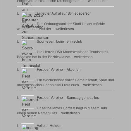
Förderverein Historische Kirchengebäude …
weiterlesen
Erneuter Aufruf zur Schiedsperson
8 Juli, 2026
Das Ordnungsamt der Stadt Höxter möchte
weiterhin das Amt der …
weiterlesen
Sport-event beim Tennisclub
7 Juli, 2026
Die Herren Ü50-Mannschaft des Tennisclubs
Bödexen hat in der Bezirksklasse …
weiterlesen
Fest der Vereine – Aktionen
18 Juni, 2026
Ein Wochenende voller Gemeinschaft, Spaß und
unvergesslicher Erlebnisse! Freut euch …
weiterlesen
Fest der Vereine – Samstag geht es los
18 Juni, 2026
Unser beliebtes Dorffest trägt in diesem Jahr
einen neuen Namen!Das …
weiterlesen
Vollblut-Helden