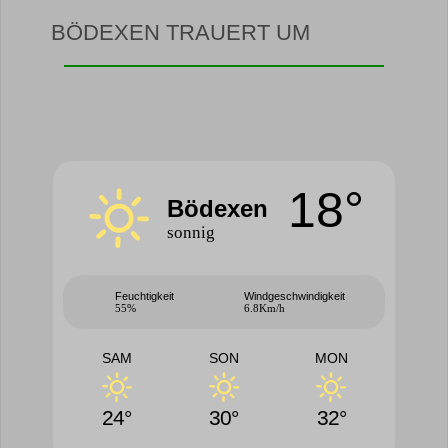
BÖDEXEN TRAUERT UM
18°
Bödexen
sonnig
Feuchtigkeit
Windgeschwindigkeit
55%
6.8Km/h
SAM
SON
MON
24°
30°
32°