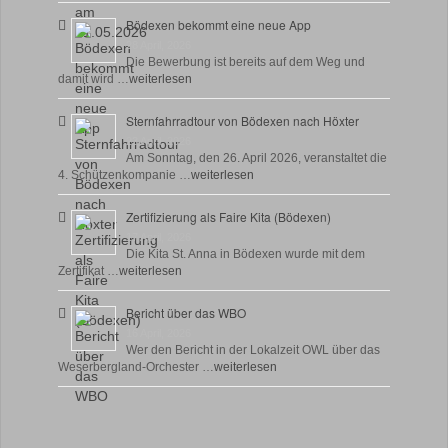
Bödexen bekommt eine neue App
28 April, 2026
Die Bewerbung ist bereits auf dem Weg und
damit wird …
weiterlesen
Sternfahrradtour von Bödexen nach Höxter
23 April, 2026
Am Sonntag, den 26. April 2026, veranstaltet die
4. Schützenkompanie …
weiterlesen
Zertifizierung als Faire Kita (Bödexen)
17 April, 2026
Die Kita St. Anna in Bödexen wurde mit dem
Zertifikat …
weiterlesen
Bericht über das WBO
16 April, 2026
Wer den Bericht in der Lokalzeit OWL über das
Weserbergland-Orchester …
weiterlesen