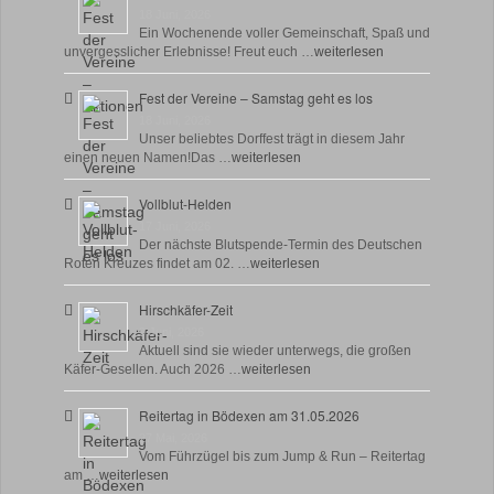
18 Juni, 2026
Ein Wochenende voller Gemeinschaft, Spaß und
unvergesslicher Erlebnisse! Freut euch …
weiterlesen
Fest der Vereine – Samstag geht es los
18 Juni, 2026
Unser beliebtes Dorffest trägt in diesem Jahr
einen neuen Namen!Das …
weiterlesen
Vollblut-Helden
17 Juni, 2026
Der nächste Blutspende-Termin des Deutschen
Roten Kreuzes findet am 02. …
weiterlesen
Hirschkäfer-Zeit
9 Juni, 2026
Aktuell sind sie wieder unterwegs, die großen
Käfer-Gesellen. Auch 2026 …
weiterlesen
Reitertag in Bödexen am 31.05.2026
27 Mai, 2026
Vom Führzügel bis zum Jump & Run – Reitertag
am …
weiterlesen