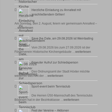
Herzliche Einladung zu Annafest mit
anschließendem Grillen!
22 Juli, 2026
Am Sonntag, den 2. August, feiern wir gemeinsam Annafest –
…
weiterlesen
Save the Date, am 29.08.2026 ist Weintasting
18 Juli, 2026
Vom 29.08.2026 bis zum 27.09.2026 ist der
Förderverein Historische Kirchengebäude …
weiterlesen
Erneuter Aufruf zur Schiedsperson
8 Juli, 2026
Das Ordnungsamt der Stadt Höxter möchte
weiterhin das Amt der …
weiterlesen
Sport-event beim Tennisclub
7 Juli, 2026
Die Herren Ü50-Mannschaft des Tennisclubs
Bödexen hat in der Bezirksklasse …
weiterlesen
Fest der Vereine – Aktionen