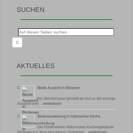
SUCHEN
Suche
nach:
AKTUELLES
Beste Aussicht in Bödexen
4 August, 2026
Ein Storchenpaar genießt ab und zu die sonnige
Aussicht vom …
weiterlesen
Bilderausstellung in historischer Kirche
30 Juli, 2026
Der Förderverein Historisches Kirchengebäude
Bödexen e.V. freut sich darauf, Gastgeber …
weiterlesen