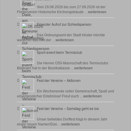
18 Juli, 2026
Vom 29.08.2026 bis zum 27.09.2026 ist der
Förderverein Historische Kirchengebäude …
weiterlesen
Erneuter Aufruf zur Schiedsperson
8 Juli, 2026
Das Ordnungsamt der Stadt Höxter möchte
weiterhin das Amt der …
weiterlesen
Sport-event beim Tennisclub
7 Juli, 2026
Die Herren Ü50-Mannschaft des Tennisclubs
Bödexen hat in der Bezirksklasse …
weiterlesen
Fest der Vereine – Aktionen
18 Juni, 2026
Ein Wochenende voller Gemeinschaft, Spaß und
unvergesslicher Erlebnisse! Freut euch …
weiterlesen
Fest der Vereine – Samstag geht es los
18 Juni, 2026
Unser beliebtes Dorffest trägt in diesem Jahr
einen neuen Namen!Das …
weiterlesen