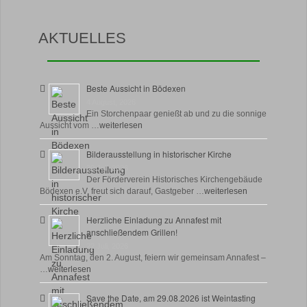
AKTUELLES
Beste Aussicht in Bödexen
4 August, 2026
Ein Storchenpaar genießt ab und zu die sonnige
Aussicht vom …
weiterlesen
Bilderausstellung in historischer Kirche
30 Juli, 2026
Der Förderverein Historisches Kirchengebäude
Bödexen e.V. freut sich darauf, Gastgeber …
weiterlesen
Herzliche Einladung zu Annafest mit
anschließendem Grillen!
22 Juli, 2026
Am Sonntag, den 2. August, feiern wir gemeinsam Annafest –
…
weiterlesen
Save the Date, am 29.08.2026 ist Weintasting