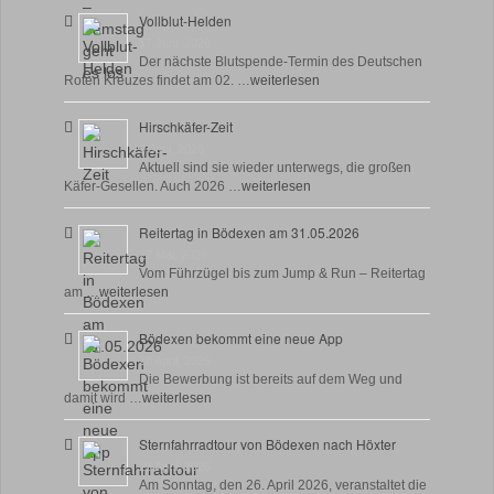
Vollblut-Helden
17 Juni, 2026
Der nächste Blutspende-Termin des Deutschen
Roten Kreuzes findet am 02. …
weiterlesen
Hirschkäfer-Zeit
9 Juni, 2026
Aktuell sind sie wieder unterwegs, die großen
Käfer-Gesellen. Auch 2026 …
weiterlesen
Reitertag in Bödexen am 31.05.2026
27 Mai, 2026
Vom Führzügel bis zum Jump & Run – Reitertag
am …
weiterlesen
Bödexen bekommt eine neue App
28 April, 2026
Die Bewerbung ist bereits auf dem Weg und
damit wird …
weiterlesen
Sternfahrradtour von Bödexen nach Höxter
23 April, 2026
Am Sonntag, den 26. April 2026, veranstaltet die