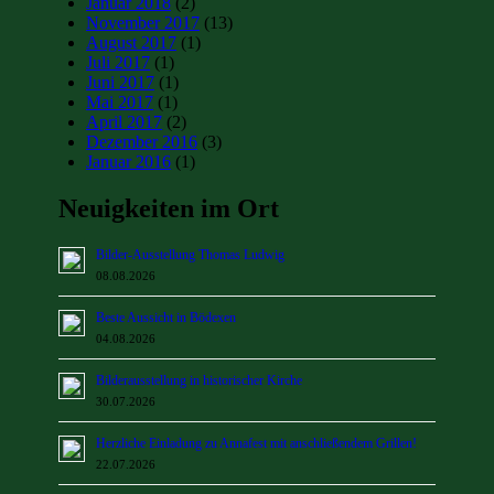
Januar 2018
(2)
November 2017
(13)
August 2017
(1)
Juli 2017
(1)
Juni 2017
(1)
Mai 2017
(1)
April 2017
(2)
Dezember 2016
(3)
Januar 2016
(1)
Neuigkeiten im Ort
Bilder-Ausstellung Thomas Ludwig
08.08.2026
Beste Aussicht in Bödexen
04.08.2026
Bilderausstellung in historischer Kirche
30.07.2026
Herzliche Einladung zu Annafest mit anschließendem Grillen!
22.07.2026