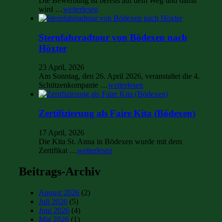
Die Bewerbung ist bereits auf dem Weg und damit
wird …
weiterlesen
Sternfahrradtour von Bödexen nach
Höxter
23 April, 2026
Am Sonntag, den 26. April 2026, veranstaltet die 4.
Schützenkompanie …
weiterlesen
Zertifizierung als Faire Kita (Bödexen)
17 April, 2026
Die Kita St. Anna in Bödexen wurde mit dem
Zertifikat …
weiterlesen
Beitrags-Archiv
August 2026
(2)
Juli 2026
(5)
Juni 2026
(4)
Mai 2026
(1)