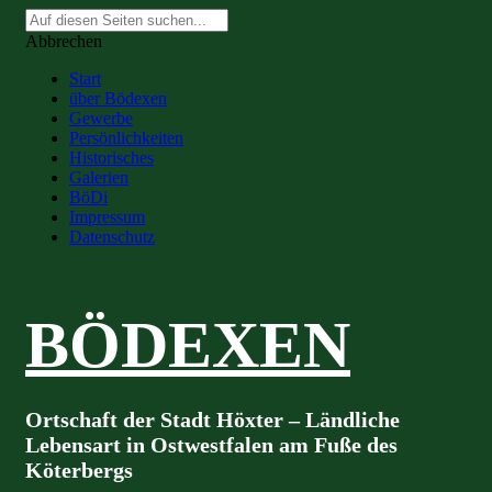
Suche
nach:
Abbrechen
Start
über Bödexen
Gewerbe
Persönlichkeiten
Historisches
Galerien
BöDi
Impressum
Datenschutz
BÖDEXEN
Ortschaft der Stadt Höxter – Ländliche
Lebensart in Ostwestfalen am Fuße des
Köterbergs