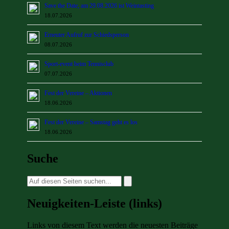
Save the Date, am 29.08.2026 ist Weintasting
18.07.2026
Erneuter Aufruf zur Schiedsperson
08.07.2026
Sport-event beim Tennisclub
07.07.2026
Fest der Vereine – Aktionen
18.06.2026
Fest der Vereine – Samstag geht es los
18.06.2026
Suche
Suche
nach:
Neuigkeiten-Leiste (links)
Links von diesem Text werden die neuesten Beiträge