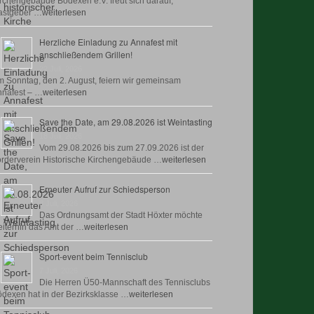
rchengebäude Bödexen e.V. freut sich darauf,
astgeber …
weiterlesen
Herzliche Einladung zu Annafest mit
anschließendem Grillen!
22 Juli, 2026
 Sonntag, den 2. August, feiern wir gemeinsam
nafest – …
weiterlesen
Save the Date, am 29.08.2026 ist Weintasting
18 Juli, 2026
Vom 29.08.2026 bis zum 27.09.2026 ist der
rderverein Historische Kirchengebäude …
weiterlesen
Erneuter Aufruf zur Schiedsperson
8 Juli, 2026
Das Ordnungsamt der Stadt Höxter möchte
iterhin das Amt der …
weiterlesen
Sport-event beim Tennisclub
7 Juli, 2026
Die Herren Ü50-Mannschaft des Tennisclubs
dexen hat in der Bezirksklasse …
weiterlesen