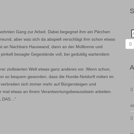
wohnten Gang zur Arbeit. Dabei begegnet ihm ein Pärchen
Suc
nac
freund, aber was sich da abspielt verschlägt ihm schon etwas
rst an Nachbars Hauswand, dann an der Mülltonne und
 pinkelt besagte Gegestände voll, bei geduldig wartendem
A
erer zivilisierten Welt etwas ganz anderes vor. Wenn schon,
chon so bequem geworden, dass die Hunde-Notdurft mitten im
 verbreiten sich immer mehr auf Bürgersteigen und
ter mal etwas an ihrem Verantwortungsbewusstsein arbeiten.
LL DAS…“
so