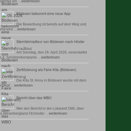
itertag am …
weiterlesen
Bödexen bekommt eine neue App
28 April, 2026
Die Bewerbung ist bereits auf dem Weg und
mit wird …
weiterlesen
Sternfahrradtour von Bödexen nach Höxter
23 April, 2026
Am Sonntag, den 26. April 2026, veranstaltet
e 4. Schützenkompanie …
weiterlesen
Zertifizierung als Faire Kita (Bödexen)
17 April, 2026
Die Kita St. Anna in Bödexen wurde mit dem
rtifikat …
weiterlesen
Bericht über das WBO
16 April, 2026
Wer den Bericht in der Lokalzeit OWL über
as Weserbergland-Orchester …
weiterlesen