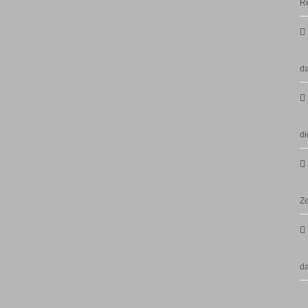
Re
da
di
Ze
d