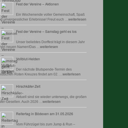
Fest der Vereine – Aktionen
18 Juni, 2026
Ein Wochenende voller Gemeinschaft, Spaß
d unvergesslicher Erlebnisse! Freut euch …
weiterlesen
Fest der Vereine – Samstag geht es los
18 Juni, 2026
Unser beliebtes Dorffest trägt in diesem Jahr
inen neuen Namen!Das …
weiterlesen
Vollblut-Helden
17 Juni, 2026
Der nächste Blutspende-Termin des
utschen Roten Kreuzes findet am 02. …
weiterlesen
Hirschkäfer-Zeit
9 Juni, 2026
Aktuell sind sie wieder unterwegs, die großen
fer-Gesellen. Auch 2026 …
weiterlesen
Reitertag in Bödexen am 31.05.2026
27 Mai, 2026
Vom Führzügel bis zum Jump & Run –