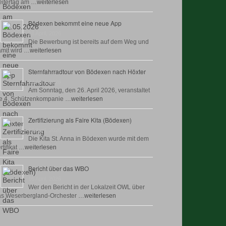
itertag am …
weiterlesen
Bödexen bekommt eine neue App
28 April, 2026
Die Bewerbung ist bereits auf dem Weg und
mit wird …
weiterlesen
Sternfahrradtour von Bödexen nach Höxter
23 April, 2026
Am Sonntag, den 26. April 2026, veranstaltet
e 4. Schützenkompanie …
weiterlesen
Zertifizierung als Faire Kita (Bödexen)
17 April, 2026
Die Kita St. Anna in Bödexen wurde mit dem
rtifikat …
weiterlesen
Bericht über das WBO
16 April, 2026
Wer den Bericht in der Lokalzeit OWL über
as Weserbergland-Orchester …
weiterlesen