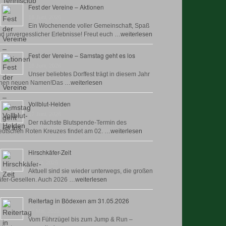
Fest der Vereine – Aktionen
18 Juni, 2026
Ein Wochenende voller Gemeinschaft, Spaß
d unvergesslicher Erlebnisse! Freut euch …
weiterlesen
Fest der Vereine – Samstag geht es los
18 Juni, 2026
Unser beliebtes Dorffest trägt in diesem Jahr
inen neuen Namen!Das …
weiterlesen
Vollblut-Helden
17 Juni, 2026
Der nächste Blutspende-Termin des
utschen Roten Kreuzes findet am 02. …
weiterlesen
Hirschkäfer-Zeit
9 Juni, 2026
Aktuell sind sie wieder unterwegs, die großen
fer-Gesellen. Auch 2026 …
weiterlesen
Reitertag in Bödexen am 31.05.2026
27 Mai, 2026
Vom Führzügel bis zum Jump & Run –