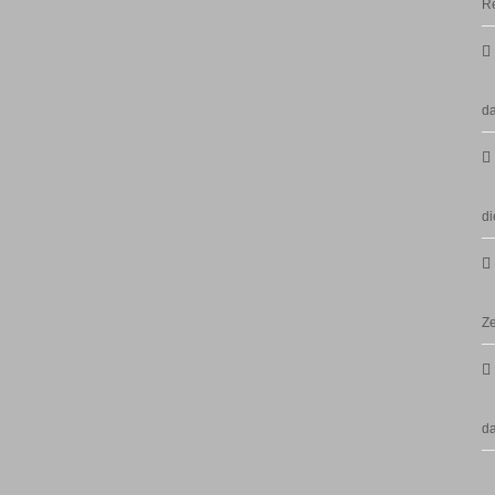
Re
da
di
Ze
d