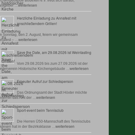
rchengebäude Bödexen e.V. freut sich darauf,
astgeber …
weiterlesen
Herzliche Einladung zu Annafest mit
anschließendem Grillen!
22 Juli, 2026
 Sonntag, den 2. August, feiern wir gemeinsam
nafest – …
weiterlesen
Save the Date, am 29.08.2026 ist Weintasting
18 Juli, 2026
Vom 29.08.2026 bis zum 27.09.2026 ist der
rderverein Historische Kirchengebäude …
weiterlesen
Erneuter Aufruf zur Schiedsperson
8 Juli, 2026
Das Ordnungsamt der Stadt Höxter möchte
iterhin das Amt der …
weiterlesen
Sport-event beim Tennisclub
7 Juli, 2026
Die Herren Ü50-Mannschaft des Tennisclubs
dexen hat in der Bezirksklasse …
weiterlesen