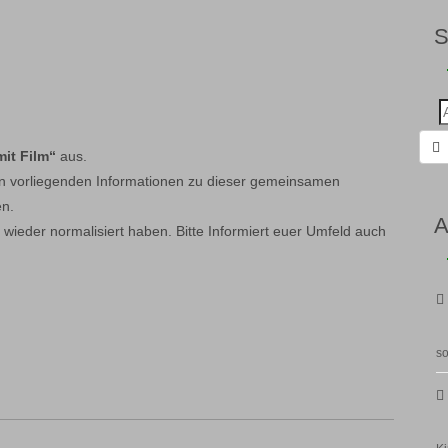
Suc
nac
mit Film“
aus.
len vorliegenden Informationen zu dieser gemeinsamen
n.
A
 wieder normalisiert haben. Bitte Informiert euer Umfeld auch
so