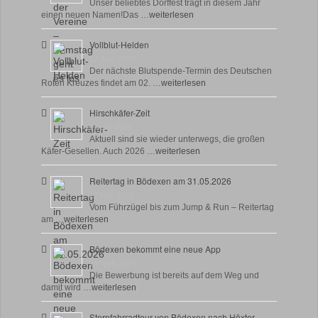
Unser beliebtes Dorffest trägt in diesem Jahr
einen neuen Namen!Das …
weiterlesen
Vollblut-Helden
17 Juni, 2026
Der nächste Blutspende-Termin des Deutschen
Roten Kreuzes findet am 02. …
weiterlesen
Hirschkäfer-Zeit
9 Juni, 2026
Aktuell sind sie wieder unterwegs, die großen
Käfer-Gesellen. Auch 2026 …
weiterlesen
Reitertag in Bödexen am 31.05.2026
27 Mai, 2026
Vom Führzügel bis zum Jump & Run – Reitertag
am …
weiterlesen
Bödexen bekommt eine neue App
28 April, 2026
Die Bewerbung ist bereits auf dem Weg und
damit wird …
weiterlesen
Sternfahrradtour von Bödexen nach Höxter