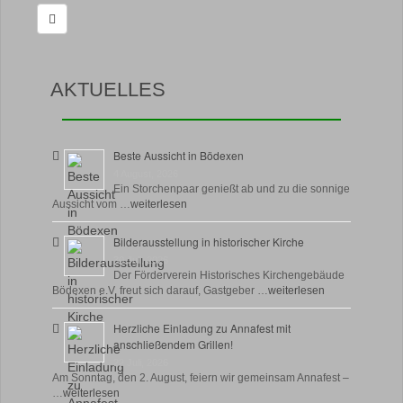
nach:
AKTUELLES
Beste Aussicht in Bödexen
4 August, 2026
Ein Storchenpaar genießt ab und zu die sonnige
Aussicht vom …
weiterlesen
Bilderausstellung in historischer Kirche
30 Juli, 2026
Der Förderverein Historisches Kirchengebäude
Bödexen e.V. freut sich darauf, Gastgeber …
weiterlesen
Herzliche Einladung zu Annafest mit
anschließendem Grillen!
22 Juli, 2026
Am Sonntag, den 2. August, feiern wir gemeinsam Annafest –
…
weiterlesen