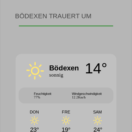
BÖDEXEN TRAUERT UM
14°
Bödexen
sonnig
Feuchtigkeit
Windgeschwindigkeit
77%
12.2Km/h
DON
FRE
SAM
23°
19°
24°