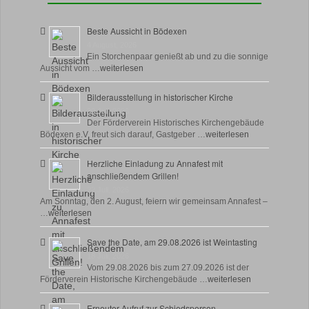
Beste Aussicht in Bödexen
4 August, 2026
Ein Storchenpaar genießt ab und zu die sonnige
Aussicht vom …
weiterlesen
Bilderausstellung in historischer Kirche
30 Juli, 2026
Der Förderverein Historisches Kirchengebäude
Bödexen e.V. freut sich darauf, Gastgeber …
weiterlesen
Herzliche Einladung zu Annafest mit
anschließendem Grillen!
22 Juli, 2026
Am Sonntag, den 2. August, feiern wir gemeinsam Annafest –
…
weiterlesen
Save the Date, am 29.08.2026 ist Weintasting
18 Juli, 2026
Vom 29.08.2026 bis zum 27.09.2026 ist der
Förderverein Historische Kirchengebäude …
weiterlesen
Erneuter Aufruf zur Schiedsperson