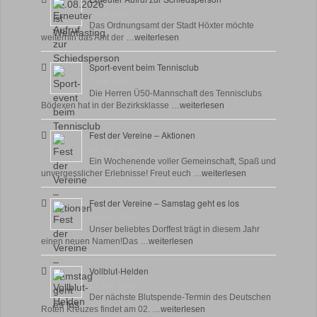
8 Juli, 2026
Das Ordnungsamt der Stadt Höxter möchte
weiterhin das Amt der …
weiterlesen
Sport-event beim Tennisclub
7 Juli, 2026
Die Herren Ü50-Mannschaft des Tennisclubs
Bödexen hat in der Bezirksklasse …
weiterlesen
Fest der Vereine – Aktionen
18 Juni, 2026
Ein Wochenende voller Gemeinschaft, Spaß und
unvergesslicher Erlebnisse! Freut euch …
weiterlesen
Fest der Vereine – Samstag geht es los
18 Juni, 2026
Unser beliebtes Dorffest trägt in diesem Jahr
einen neuen Namen!Das …
weiterlesen
Vollblut-Helden
17 Juni, 2026
Der nächste Blutspende-Termin des Deutschen
Roten Kreuzes findet am 02. …
weiterlesen