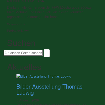
Darauf sind sie sehr stolz!
Danke an die Kameraden der FFW Löschgruppe Bödexen
Marc Möhring und Enrico Voß, die diesen Vormittag
organisiert und durchgeführt haben.
Margarete Meise
Bödexen News
Suchen
Suche
nach:
Aktuelles
Bilder-Ausstellung Thomas
Ludwig
8 August, 2026
Der Förderverein Historisches Kirchengebäude