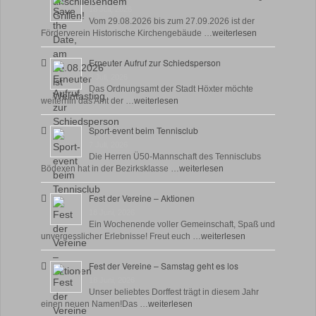
18 Juli, 2026
Vom 29.08.2026 bis zum 27.09.2026 ist der
Förderverein Historische Kirchengebäude …
weiterlesen
Erneuter Aufruf zur Schiedsperson
8 Juli, 2026
Das Ordnungsamt der Stadt Höxter möchte
weiterhin das Amt der …
weiterlesen
Sport-event beim Tennisclub
7 Juli, 2026
Die Herren Ü50-Mannschaft des Tennisclubs
Bödexen hat in der Bezirksklasse …
weiterlesen
Fest der Vereine – Aktionen
18 Juni, 2026
Ein Wochenende voller Gemeinschaft, Spaß und
unvergesslicher Erlebnisse! Freut euch …
weiterlesen
Fest der Vereine – Samstag geht es los
18 Juni, 2026
Unser beliebtes Dorffest trägt in diesem Jahr
einen neuen Namen!Das …
weiterlesen