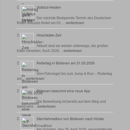
Vollblut-Helden
17 Juni, 2026
Der nächste Blutspende-Termin des Deutschen
Roten Kreuzes findet am 02. …
weiterlesen
Hirschkäfer-Zeit
9 Juni, 2026
Aktuell sind sie wieder unterwegs, die großen
Käfer-Gesellen. Auch 2026 …
weiterlesen
Reitertag in Bödexen am 31.05.2026
27 Mai, 2026
Vom Führzügel bis zum Jump & Run – Reitertag
am …
weiterlesen
Bödexen bekommt eine neue App
28 April, 2026
Die Bewerbung ist bereits auf dem Weg und
damit wird …
weiterlesen
Sternfahrradtour von Bödexen nach Höxter
23 April, 2026
Am Sonntag, den 26. April 2026, veranstaltet die