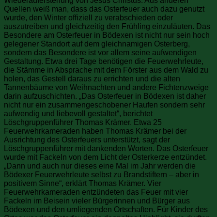
Wiederauferstehung von Jesus Christus. Aus anderen
Quellen weiß man, dass das Osterfeuer auch dazu genutzt
wurde, den Winter offiziell zu verabschieden oder
auszutreiben und gleichzeitig den Frühling einzuläuten. Das
Besondere am Osterfeuer in Bödexen ist nicht nur sein hoch
gelegener Standort auf dem gleichnamigen Osterberg,
sondern das Besondere ist vor allem seine aufwendigen
Gestaltung. Etwa drei Tage benötigen die Feuerwehrleute,
die Stämme in Absprache mit dem Förster aus dem Wald zu
holen, das Gestell daraus zu errichten und die alten
Tannenbäume von Weihnachten und andere Fichtenzweige
darin aufzuschichten. „Das Osterfeuer in Bödexen ist daher
nicht nur ein zusammengeschobener Haufen sondern sehr
aufwendig und liebevoll gestaltet“, berichtet
Löschgruppenführer Thomas Krämer. Etwa 25
Feuerwehrkameraden haben Thomas Krämer bei der
Ausrichtung des Osterfeuers unterstützt, sagt der
Löschgruppenführer mit dankenden Worten. Das Osterfeuer
wurde mit Fackeln von dem Licht der Osterkerze entzündet.
„Dann und auch nur dieses eine Mal im Jahr werden die
Bödexer Feuerwehrleute selbst zu Brandstiftern – aber in
positivem Sinne“, erklärt Thomas Krämer. Vier
Feuerwehrkameraden entzündeten das Feuer mit vier
Fackeln im Beisein vieler Bürgerinnen und Bürger aus
Bödexen und den umliegenden Ortschaften. Für Kinder des