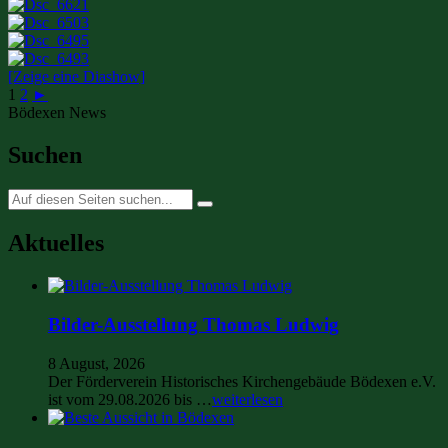
[Zeige eine Diashow]
1
2
►
Bödexen News
Suchen
Suche
nach:
Aktuelles
Bilder-Ausstellung Thomas Ludwig
8 August, 2026
Der Förderverein Historisches Kirchengebäude Bödexen e.V.
ist vom 29.08.2026 bis …
weiterlesen