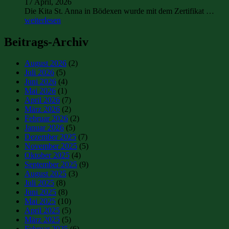
17 April, 2026
Die Kita St. Anna in Bödexen wurde mit dem Zertifikat …
weiterlesen
Beitrags-Archiv
August 2026
(2)
Juli 2026
(5)
Juni 2026
(4)
Mai 2026
(1)
April 2026
(7)
März 2026
(2)
Februar 2026
(2)
Januar 2026
(5)
Dezember 2025
(7)
November 2025
(5)
Oktober 2025
(4)
September 2025
(9)
August 2025
(3)
Juli 2025
(8)
Juni 2025
(8)
Mai 2025
(10)
April 2025
(5)
März 2025
(5)
Februar 2025
(6)