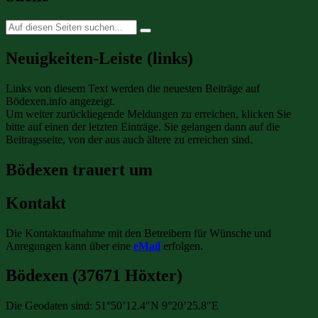
Suche
nach:
Neuigkeiten-Leiste (links)
Links von diesem Text werden die neuesten Beiträge auf
Bödexen.info angezeigt.
Um weiter zurückliegende Meldungen zu erreichen, klicken Sie
bitte auf einen der letzten Einträge. Sie gelangen dann auf die
Beitragsseite, von der aus auch ältere zu erreichen sind.
Bödexen trauert um
Kontakt
Die Kontaktaufnahme mit den Betreibern für Wünsche und
Anregungen kann über eine
eMail
erfolgen.
Bödexen (37671 Höxter)
Die Geodaten sind: 51°50’12.4″N 9°20’25.8″E