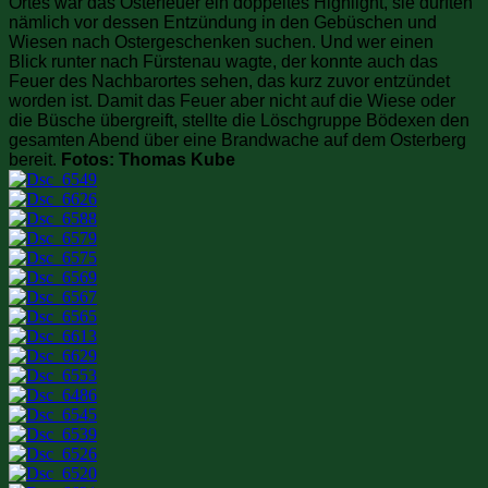
Ortes war das Osterfeuer ein doppeltes Highlight, sie durften
nämlich vor dessen Entzündung in den Gebüschen und
Wiesen nach Ostergeschenken suchen. Und wer einen
Blick runter nach Fürstenau wagte, der konnte auch das
Feuer des Nachbarortes sehen, das kurz zuvor entzündet
worden ist. Damit das Feuer aber nicht auf die Wiese oder
die Büsche übergreift, stellte die Löschgruppe Bödexen den
gesamten Abend über eine Brandwache auf dem Osterberg
bereit.
Fotos: Thomas Kube