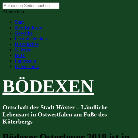
Suche
nach:
Abbrechen
Start
über Bödexen
Gewerbe
Persönlichkeiten
Historisches
Galerien
BöDi
Impressum
Datenschutz
BÖDEXEN
Ortschaft der Stadt Höxter – Ländliche
Lebensart in Ostwestfalen am Fuße des
Köterbergs
Bödexer Osterfeuer 2018 ist in