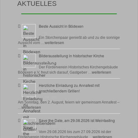
AKTUELLES
Beste Aussicht in Bödexen
4 August, 2026
Ein Storchenpaar genießt ab und zu die sonnige
Aussicht vom …
weiterlesen
Bilderausstellung in historischer Kirche
30 Juli, 2026
Der Förderverein Historisches Kirchengebäude
Bödexen e.V. freut sich darauf, Gastgeber …
weiterlesen
Herzliche Einladung zu Annafest mit
anschließendem Grillen!
22 Juli, 2026
Am Sonntag, den 2. August, feiern wir gemeinsam Annafest –
…
weiterlesen
Save the Date, am 29.08.2026 ist Weintasting
18 Juli, 2026
Vom 29.08.2026 bis zum 27.09.2026 ist der
Förderverein Historische Kirchengebäude …
weiterlesen