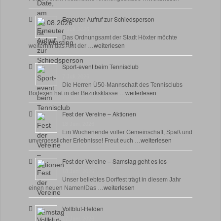
Erneuter Aufruf zur Schiedsperson
8 Juli, 2026
Das Ordnungsamt der Stadt Höxter möchte
weiterhin das Amt der …
weiterlesen
Sport-event beim Tennisclub
7 Juli, 2026
Die Herren Ü50-Mannschaft des Tennisclubs
Bödexen hat in der Bezirksklasse …
weiterlesen
Fest der Vereine – Aktionen
18 Juni, 2026
Ein Wochenende voller Gemeinschaft, Spaß und
unvergesslicher Erlebnisse! Freut euch …
weiterlesen
Fest der Vereine – Samstag geht es los
18 Juni, 2026
Unser beliebtes Dorffest trägt in diesem Jahr
einen neuen Namen!Das …
weiterlesen
Vollblut-Helden
17 Juni, 2026