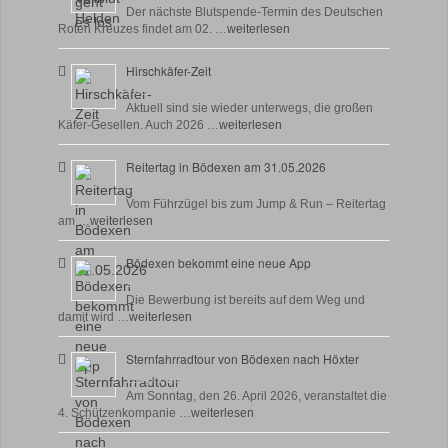
Der nächste Blutspende-Termin des Deutschen
Roten Kreuzes findet am 02. …
weiterlesen
Hirschkäfer-Zeit
9 Juni, 2026
Aktuell sind sie wieder unterwegs, die großen
Käfer-Gesellen. Auch 2026 …
weiterlesen
Reitertag in Bödexen am 31.05.2026
27 Mai, 2026
Vom Führzügel bis zum Jump & Run – Reitertag
am …
weiterlesen
Bödexen bekommt eine neue App
28 April, 2026
Die Bewerbung ist bereits auf dem Weg und
damit wird …
weiterlesen
Sternfahrradtour von Bödexen nach Höxter
23 April, 2026
Am Sonntag, den 26. April 2026, veranstaltet die
4. Schützenkompanie …
weiterlesen