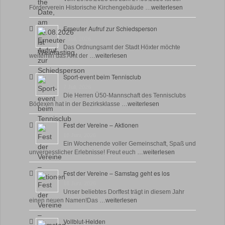
Förderverein Historische Kirchengebäude …
weiterlesen
Erneuter Aufruf zur Schiedsperson
8 Juli, 2026
Das Ordnungsamt der Stadt Höxter möchte
weiterhin das Amt der …
weiterlesen
Sport-event beim Tennisclub
7 Juli, 2026
Die Herren Ü50-Mannschaft des Tennisclubs
Bödexen hat in der Bezirksklasse …
weiterlesen
Fest der Vereine – Aktionen
18 Juni, 2026
Ein Wochenende voller Gemeinschaft, Spaß und
unvergesslicher Erlebnisse! Freut euch …
weiterlesen
Fest der Vereine – Samstag geht es los
18 Juni, 2026
Unser beliebtes Dorffest trägt in diesem Jahr
einen neuen Namen!Das …
weiterlesen
Vollblut-Helden