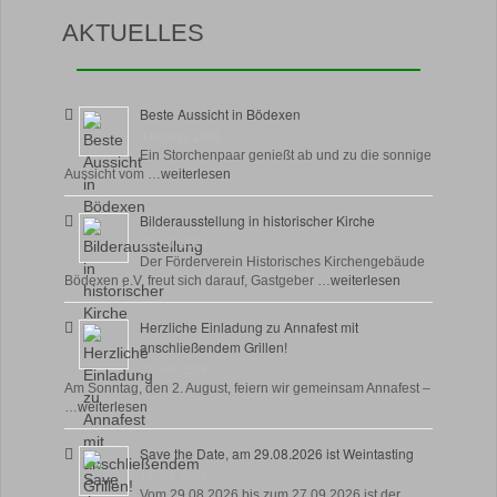
AKTUELLES
Beste Aussicht in Bödexen
4 August, 2026
Ein Storchenpaar genießt ab und zu die sonnige
Aussicht vom …
weiterlesen
Bilderausstellung in historischer Kirche
30 Juli, 2026
Der Förderverein Historisches Kirchengebäude
Bödexen e.V. freut sich darauf, Gastgeber …
weiterlesen
Herzliche Einladung zu Annafest mit
anschließendem Grillen!
22 Juli, 2026
Am Sonntag, den 2. August, feiern wir gemeinsam Annafest –
…
weiterlesen
Save the Date, am 29.08.2026 ist Weintasting
18 Juli, 2026
Vom 29.08.2026 bis zum 27.09.2026 ist der