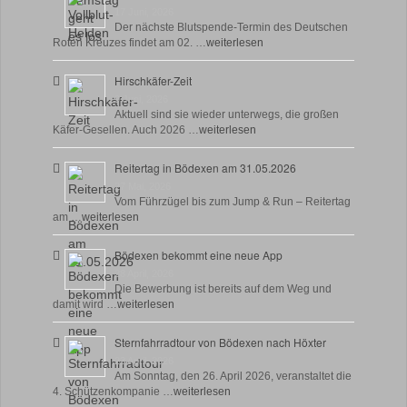
17 Juni, 2026
Der nächste Blutspende-Termin des Deutschen
Roten Kreuzes findet am 02. …
weiterlesen
Hirschkäfer-Zeit
9 Juni, 2026
Aktuell sind sie wieder unterwegs, die großen
Käfer-Gesellen. Auch 2026 …
weiterlesen
Reitertag in Bödexen am 31.05.2026
27 Mai, 2026
Vom Führzügel bis zum Jump & Run – Reitertag
am …
weiterlesen
Bödexen bekommt eine neue App
28 April, 2026
Die Bewerbung ist bereits auf dem Weg und
damit wird …
weiterlesen
Sternfahrradtour von Bödexen nach Höxter
23 April, 2026
Am Sonntag, den 26. April 2026, veranstaltet die
4. Schützenkompanie …
weiterlesen