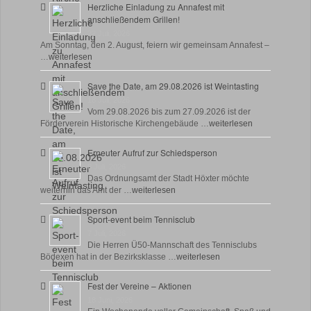
Herzliche Einladung zu Annafest mit
anschließendem Grillen!
22 Juli, 2026
Am Sonntag, den 2. August, feiern wir gemeinsam Annafest –
…
weiterlesen
Save the Date, am 29.08.2026 ist Weintasting
18 Juli, 2026
Vom 29.08.2026 bis zum 27.09.2026 ist der
Förderverein Historische Kirchengebäude …
weiterlesen
Erneuter Aufruf zur Schiedsperson
8 Juli, 2026
Das Ordnungsamt der Stadt Höxter möchte
weiterhin das Amt der …
weiterlesen
Sport-event beim Tennisclub
7 Juli, 2026
Die Herren Ü50-Mannschaft des Tennisclubs
Bödexen hat in der Bezirksklasse …
weiterlesen
Fest der Vereine – Aktionen
18 Juni, 2026