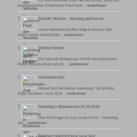
Ein Wochenende voller Gemeinschaft, Spaß und
unvergesslicher Erlebnisse! Freut euch …
weiterlesen
Fest der Vereine – Samstag geht es los
18 Juni, 2026
Unser beliebtes Dorffest trägt in diesem Jahr
einen neuen Namen!Das …
weiterlesen
Vollblut-Helden
17 Juni, 2026
Der nächste Blutspende-Termin des Deutschen
Roten Kreuzes findet am 02. …
weiterlesen
Hirschkäfer-Zeit
9 Juni, 2026
Aktuell sind sie wieder unterwegs, die großen
Käfer-Gesellen. Auch 2026 …
weiterlesen
Reitertag in Bödexen am 31.05.2026
27 Mai, 2026
Vom Führzügel bis zum Jump & Run – Reitertag
am …
weiterlesen
Bödexen bekommt eine neue App