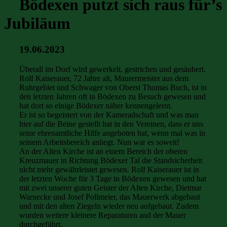
Bödexen putzt sich raus für’s
Jubiläum
19.06.2023
Überall im Dorf wird gewerkelt, gestrichen und gesäubert.
Rolf Kaiserauer, 72 Jahre alt, Maurermeister aus dem
Ruhrgebiet und Schwager von Oberst Thomas Buch, ist in
den letzten Jahren oft in Bödexen zu Besuch gewesen und
hat dort so einige Bödexer näher kennengelernt.
Er ist so begeistert von der Kameradschaft und was man
hier auf die Beine gestellt hat in den Vereinen, dass er uns
seine ehrenamtliche Hilfe angeboten hat, wenn mal was in
seinem Arbeitsbereich anliegt. Nun war es soweit!
An der Alten Kirche ist an einem Bereich der oberen
Kreuzmauer in Richtung Bödexer Tal die Standsicherheit
nicht mehr gewährleistet gewesen. Rolf Kaiserauer ist in
der letzten Woche für 3 Tage in Bödexen gewesen und hat
mit zwei unserer guten Geister der Alten Kirche, Dietmar
Warnecke und Josef Pollmeier, das Mauerwerk abgebaut
und mit den alten Ziegeln wieder neu aufgebaut. Zudem
wurden weitere kleinere Reparaturen and der Mauer
durchgeführt.