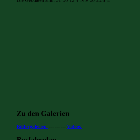
Die Geodaten sind: 51°50’12.4″N 9°20’25.8″E
Zu den Galerien
Bildergalerien
--- --- ---
Videos
Busfahrplan