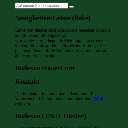
Suche
nach:
Neuigkeiten-Leiste (links)
Links von diesem Text werden die neuesten Beiträge
auf Bödexen.info angezeigt.
Um weiter zurückliegende Meldungen zu erreichen,
klicken Sie bitte auf einen der letzten Einträge. Sie
gelangen dann auf die Beitragsseite, von der aus auch
ältere zu erreichen sind.
Bödexen trauert um
Kontakt
Die Kontaktaufnahme mit den Betreibern für
Wünsche und Anregungen kann über eine
eMail
erfolgen.
Bödexen (37671 Höxter)