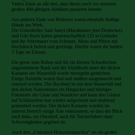
Vielen Dank an alle drei, dass dieses noch vor unserem
großen 400-jährigen Jubiläum passieren konnte.
Am anderen Ende von Bödexen waren ebenfalls fleißige
Hände am Werk.
Die Unterdörfler Said Jamyl (Marokkaner jetzt Deutscher)
und Udo Buch haben gemeinschaftlich 125 m Geländer
und die Stützmauer vom Schmutz, Moos und Pilzen mit
Hochdruck befreit und gereinigt. Hierfür waren die beiden
3 Tage im Einsatz.
Die gerne zum Ruhen und für ein kleines Schwätzchen
angenommene Bank und der Abfallkorb unter der dicken
Kastanie am Wasserfall wurde moosgrün gestrichen.
Einige Holzteile waren faul und mußten ausgetauscht und
erneuert werden. Der Bachlauf ist mit dem Wasserfall und
den dicken Natursteinen ein Hingucker und häufiges
Fotomotiv der Gäste und Wanderer und kann den Gästen
auf Schützenfest nun wieder aufgeräumt und strahlend
präsentiert werden. Der dicken Kastanie wurden im
unteren Bereich einige Äste entnommen, so dass der Blick
nach links, ins Oberdorf, auch für Treckerfahrer ohne
Schwierigkeiten gegeben ist.
Auch den „Unterdorf-Heinzelmännchen“ sei ein großer