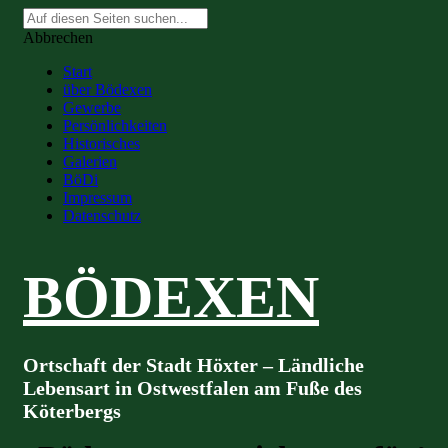
Suche
nach:
Abbrechen
Start
über Bödexen
Gewerbe
Persönlichkeiten
Historisches
Galerien
BöDi
Impressum
Datenschutz
BÖDEXEN
Ortschaft der Stadt Höxter – Ländliche
Lebensart in Ostwestfalen am Fuße des
Köterbergs