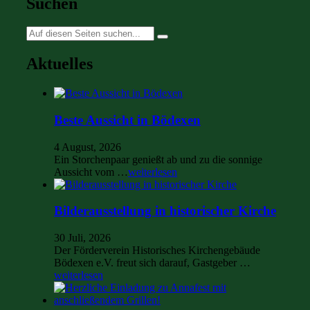
Suchen
Suche
nach:
Aktuelles
Beste Aussicht in Bödexen
4 August, 2026
Ein Storchenpaar genießt ab und zu die sonnige
Aussicht vom …
weiterlesen
Bilderausstellung in historischer Kirche
30 Juli, 2026
Der Förderverein Historisches Kirchengebäude
Bödexen e.V. freut sich darauf, Gastgeber …
weiterlesen