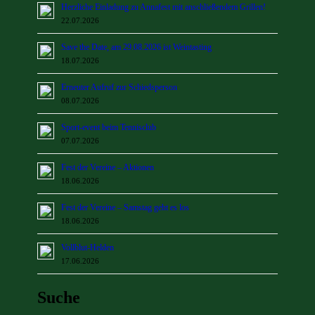
Herzliche Einladung zu Annafest mit anschließendem Grillen!
22.07.2026
Save the Date, am 29.08.2026 ist Weintasting
18.07.2026
Erneuter Aufruf zur Schiedsperson
08.07.2026
Sport-event beim Tennisclub
07.07.2026
Fest der Vereine – Aktionen
18.06.2026
Fest der Vereine – Samstag geht es los
18.06.2026
Vollblut-Helden
17.06.2026
Suche