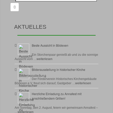
nach:
AKTUELLES
Beste Aussicht in Bödexen
4 August, 2026
Ein Storchenpaar genießt ab und zu die sonnige
Aussicht vom …
weiterlesen
Bilderausstellung in historischer Kirche
30 Juli, 2026
Der Förderverein Historisches Kirchengebäude
Bödexen e.V. freut sich darauf, Gastgeber …
weiterlesen
Herzliche Einladung zu Annafest mit
anschließendem Grillen!
22 Juli, 2026
Am Sonntag, den 2. August, feiern wir gemeinsam Annafest –
…
weiterlesen