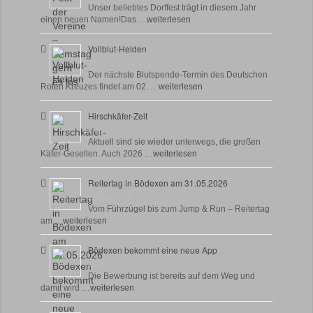
Unser beliebtes Dorffest trägt in diesem Jahr
einen neuen Namen!Das …
weiterlesen
Vollblut-Helden
17 Juni, 2026
Der nächste Blutspende-Termin des Deutschen
Roten Kreuzes findet am 02. …
weiterlesen
Hirschkäfer-Zeit
9 Juni, 2026
Aktuell sind sie wieder unterwegs, die großen
Käfer-Gesellen. Auch 2026 …
weiterlesen
Reitertag in Bödexen am 31.05.2026
27 Mai, 2026
Vom Führzügel bis zum Jump & Run – Reitertag
am …
weiterlesen
Bödexen bekommt eine neue App
28 April, 2026
Die Bewerbung ist bereits auf dem Weg und
damit wird …
weiterlesen