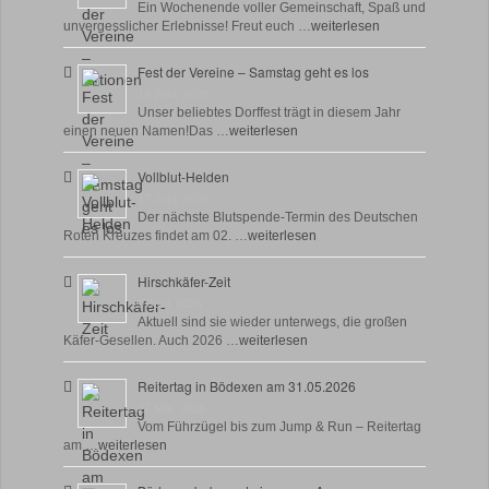
Ein Wochenende voller Gemeinschaft, Spaß und
unvergesslicher Erlebnisse! Freut euch …
weiterlesen
Fest der Vereine – Samstag geht es los
18 Juni, 2026
Unser beliebtes Dorffest trägt in diesem Jahr
einen neuen Namen!Das …
weiterlesen
Vollblut-Helden
17 Juni, 2026
Der nächste Blutspende-Termin des Deutschen
Roten Kreuzes findet am 02. …
weiterlesen
Hirschkäfer-Zeit
9 Juni, 2026
Aktuell sind sie wieder unterwegs, die großen
Käfer-Gesellen. Auch 2026 …
weiterlesen
Reitertag in Bödexen am 31.05.2026
27 Mai, 2026
Vom Führzügel bis zum Jump & Run – Reitertag
am …
weiterlesen