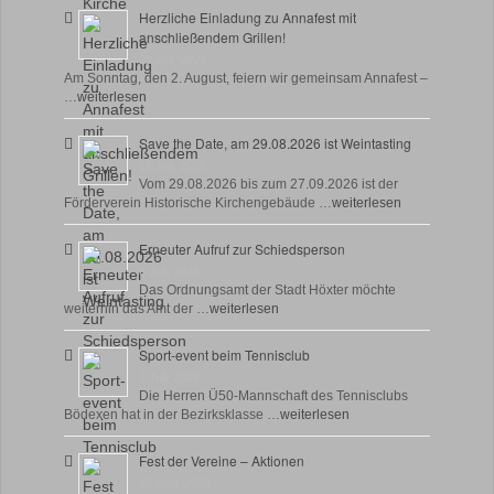
Herzliche Einladung zu Annafest mit
anschließendem Grillen!
22 Juli, 2026
Am Sonntag, den 2. August, feiern wir gemeinsam Annafest –
…
weiterlesen
Save the Date, am 29.08.2026 ist Weintasting
18 Juli, 2026
Vom 29.08.2026 bis zum 27.09.2026 ist der
Förderverein Historische Kirchengebäude …
weiterlesen
Erneuter Aufruf zur Schiedsperson
8 Juli, 2026
Das Ordnungsamt der Stadt Höxter möchte
weiterhin das Amt der …
weiterlesen
Sport-event beim Tennisclub
7 Juli, 2026
Die Herren Ü50-Mannschaft des Tennisclubs
Bödexen hat in der Bezirksklasse …
weiterlesen
Fest der Vereine – Aktionen
18 Juni, 2026