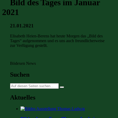
Bild des Tages im Januar
2021
21.01.2021
Elisabeth Heien-Berens hat heute Morgen das „Bild des
Tages“ aufgenommen und es uns auch freundlicherweise
zur Verfügung gestellt.
Bödexen News
Suchen
Suche
nach:
Aktuelles