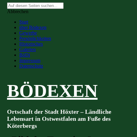
Suche
nach:
Abbrechen
Start
über Bödexen
Gewerbe
Persönlichkeiten
Historisches
Galerien
BöDi
Impressum
Datenschutz
BÖDEXEN
Ortschaft der Stadt Höxter – Ländliche
Lebensart in Ostwestfalen am Fuße des
Köterbergs