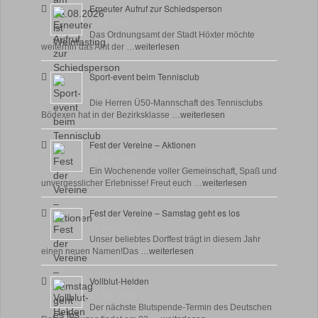
Erneuter Aufruf zur Schiedsperson
8 Juli, 2026
Das Ordnungsamt der Stadt Höxter möchte
weiterhin das Amt der …
weiterlesen
Sport-event beim Tennisclub
7 Juli, 2026
Die Herren Ü50-Mannschaft des Tennisclubs
Bödexen hat in der Bezirksklasse …
weiterlesen
Fest der Vereine – Aktionen
18 Juni, 2026
Ein Wochenende voller Gemeinschaft, Spaß und
unvergesslicher Erlebnisse! Freut euch …
weiterlesen
Fest der Vereine – Samstag geht es los
18 Juni, 2026
Unser beliebtes Dorffest trägt in diesem Jahr
einen neuen Namen!Das …
weiterlesen
Vollblut-Helden
17 Juni, 2026
Der nächste Blutspende-Termin des Deutschen