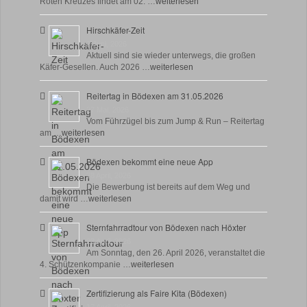
Roten Kreuzes findet am 02. …
weiterlesen
Hirschkäfer-Zeit
9 Juni, 2026
Aktuell sind sie wieder unterwegs, die großen
Käfer-Gesellen. Auch 2026 …
weiterlesen
Reitertag in Bödexen am 31.05.2026
27 Mai, 2026
Vom Führzügel bis zum Jump & Run – Reitertag
am …
weiterlesen
Bödexen bekommt eine neue App
28 April, 2026
Die Bewerbung ist bereits auf dem Weg und
damit wird …
weiterlesen
Sternfahrradtour von Bödexen nach Höxter
23 April, 2026
Am Sonntag, den 26. April 2026, veranstaltet die
4. Schützenkompanie …
weiterlesen
Zertifizierung als Faire Kita (Bödexen)