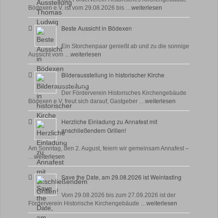
Bödexen e.V. ist vom 29.08.2026 bis …
weiterlesen
Beste Aussicht in Bödexen
4 August, 2026
Ein Storchenpaar genießt ab und zu die sonnige
Aussicht vom …
weiterlesen
Bilderausstellung in historischer Kirche
30 Juli, 2026
Der Förderverein Historisches Kirchengebäude
Bödexen e.V. freut sich darauf, Gastgeber …
weiterlesen
Herzliche Einladung zu Annafest mit
anschließendem Grillen!
22 Juli, 2026
Am Sonntag, den 2. August, feiern wir gemeinsam Annafest –
…
weiterlesen
Save the Date, am 29.08.2026 ist Weintasting
18 Juli, 2026
Vom 29.08.2026 bis zum 27.09.2026 ist der
Förderverein Historische Kirchengebäude …
weiterlesen