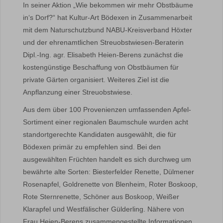
In seiner Aktion „Wie bekommen wir mehr Obstbäume
in‘s Dorf?“ hat Kultur-Art Bödexen in Zusammenarbeit
mit dem Naturschutzbund NABU-Kreisverband Höxter
und der ehrenamtlichen Streuobstwiesen-Beraterin
Dipl.-Ing. agr. Elisabeth Heien-Berens zunächst die
kostengünstige Beschaffung von Obstbäumen für
private Gärten organisiert. Weiteres Ziel ist die
Anpflanzung einer Streuobstwiese.
Aus dem über 100 Provenienzen umfassenden Apfel-
Sortiment einer regionalen Baumschule wurden acht
standortgerechte Kandidaten ausgewählt, die für
Bödexen primär zu empfehlen sind. Bei den
ausgewählten Früchten handelt es sich durchweg um
bewährte alte Sorten: Biesterfelder Renette, Dülmener
Rosenapfel, Goldrenette von Blenheim, Roter Boskoop,
Rote Sternrenette, Schöner aus Boskoop, Weißer
Klarapfel und Westfälischer Gülderling. Nähere von
Frau Heien-Berens zusammengestellte Informationen