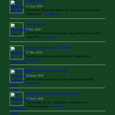
Vollblut-Helden
17 Juni, 2026
Der nächste Blutspende-Termin des Deutschen Roten Kreuzes
findet am 02. …
weiterlesen
Hirschkäfer-Zeit
9 Juni, 2026
Aktuell sind sie wieder unterwegs, die großen Käfer-Gesellen.
Auch 2026 …
weiterlesen
Reitertag in Bödexen am 31.05.2026
27 Mai, 2026
Vom Führzügel bis zum Jump & Run – Reitertag am …
weiterlesen
Bödexen bekommt eine neue App
28 April, 2026
Die Bewerbung ist bereits auf dem Weg und damit wird …
weiterlesen
Sternfahrradtour von Bödexen nach Höxter
23 April, 2026
Am Sonntag, den 26. April 2026, veranstaltet die 4.
Schützenkompanie …
weiterlesen