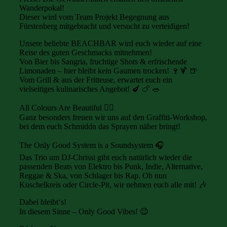
Wanderpokal!
Dieser wird vom Team Projekt Begegnung aus
Fürstenberg mitgebracht und versucht zu verteidigen!
Unsere beliebte BEACHBAR wird euch wieder auf eine
Reise des guten Geschmacks mitnehmen!
Von Bier bis Sangria, fruchtige Shots & erfrischende
Limonaden – hier bleibt kein Gaumen trocken! 🍷🍹 🍺
Vom Grill & aus der Fritteuse, erwartet euch ein
vielseitiges kulinarisches Angebot! 🍆 🍗 🥗
All Colours Are Beautiful 🏳️‍🌈
Ganz besonders freuen wir uns auf den Graffiti-Workshop,
bei dem euch Schmiddn das Sprayen näher bringt!
The Only Good System is a Soundsystem 🎧
Das Trio um DJ-Chrissi gibt euch natürlich wieder die
passenden Beats von Elektro bis Punk, Indie, Alternative,
Reggae & Ska, von Schlager bis Rap. Ob nun
Kuschelkreis oder Circle-Pit, wir nehmen euch alle mit! 🎶
Dabei bleibt‘s!
In diesem Sinne – Only Good Vibes! 😉