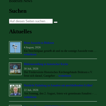
Bödexen News
Suchen
Suche
nach:
Aktuelles
Beste Aussicht in Bödexen
4 August, 2026
Ein Storchenpaar genießt ab und zu die sonnige Aussicht vom …
weiterlesen
Bilderausstellung in historischer Kirche
30 Juli, 2026
Der Förderverein Historisches Kirchengebäude Bödexen e.V.
freut sich darauf, Gastgeber …
weiterlesen
Herzliche Einladung zu Annafest mit anschließendem Grillen!
22 Juli, 2026
Am Sonntag, den 2. August, feiern wir gemeinsam Annafest – …
weiterlesen