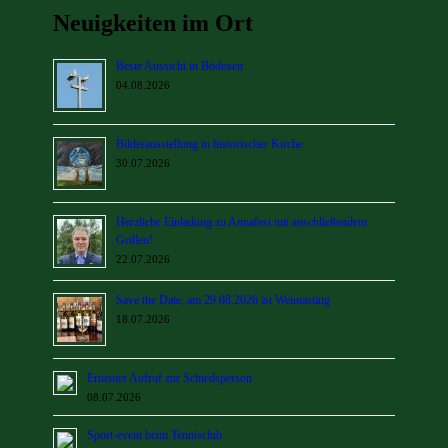
Neuigkeiten im Ort
Beste Aussicht in Bödexen
04.08.2026
Bilderausstellung in historischer Kirche
30.07.2026
Herzliche Einladung zu Annafest mit anschließendem
Grillen!
22.07.2026
Save the Date, am 29.08.2026 ist Weintasting
18.07.2026
Erneuter Aufruf zur Schiedsperson
08.07.2026
Sport-event beim Tennisclub