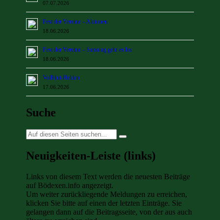
07.07.2026
Fest der Vereine – Aktionen
18.06.2026
Fest der Vereine – Samstag geht es los
18.06.2026
Vollblut-Helden
17.06.2026
Suche
Suche
nach:
Neuigkeiten-Leiste (links)
Links von diesem Text werden die neuesten Beiträge
auf Bödexen.info angezeigt.
Um weiter zurückliegende Meldungen zu erreichen,
klicken Sie bitte auf einen der letzten Einträge. Sie
gelangen dann auf die Beitragsseite, von der aus auch