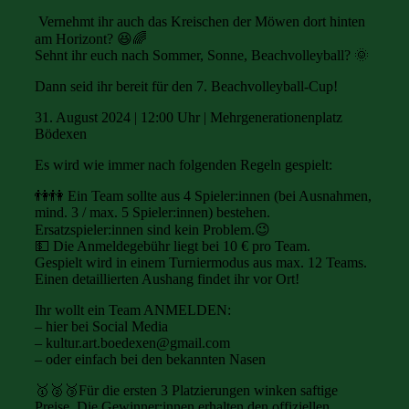
Vernehmt ihr auch das Kreischen der Möwen dort hinten
am Horizont? 😆🌈
Sehnt ihr euch nach Sommer, Sonne, Beachvolleyball? 🌞
Dann seid ihr bereit für den 7. Beachvolleyball-Cup!
31. August 2024 | 12:00 Uhr | Mehrgenerationenplatz
Bödexen
Es wird wie immer nach folgenden Regeln gespielt:
👫👫 Ein Team sollte aus 4 Spieler:innen (bei Ausnahmen,
mind. 3 / max. 5 Spieler:innen) bestehen.
Ersatzspieler:innen sind kein Problem.😉
💵 Die Anmeldegebühr liegt bei 10 € pro Team.
Gespielt wird in einem Turniermodus aus max. 12 Teams.
Einen detaillierten Aushang findet ihr vor Ort!
Ihr wollt ein Team ANMELDEN:
– hier bei Social Media
– kultur.art.boedexen@gmail.com
– oder einfach bei den bekannten Nasen
🥇🥈🥉Für die ersten 3 Platzierungen winken saftige
Preise. Die Gewinner:innen erhalten den offiziellen