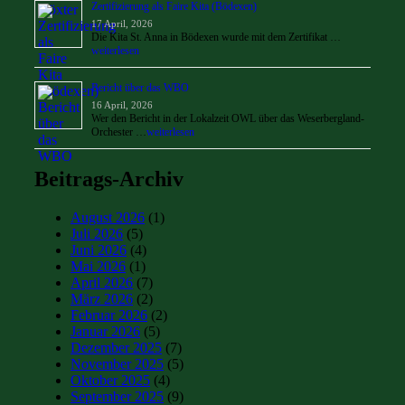
Zertifizierung als Faire Kita (Bödexen)
17 April, 2026
Die Kita St. Anna in Bödexen wurde mit dem Zertifikat …
weiterlesen
Bericht über das WBO
16 April, 2026
Wer den Bericht in der Lokalzeit OWL über das Weserbergland-
Orchester …
weiterlesen
Beitrags-Archiv
August 2026
(1)
Juli 2026
(5)
Juni 2026
(4)
Mai 2026
(1)
April 2026
(7)
März 2026
(2)
Februar 2026
(2)
Januar 2026
(5)
Dezember 2025
(7)
November 2025
(5)
Oktober 2025
(4)
September 2025
(9)