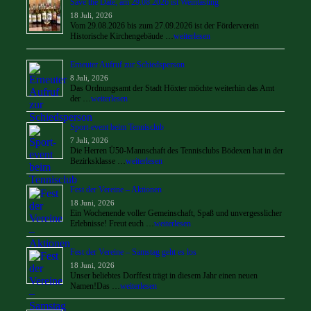
Save the Date, am 29.08.2026 ist Weintasting
18 Juli, 2026
Vom 29.08.2026 bis zum 27.09.2026 ist der Förderverein
Historische Kirchengebäude …
weiterlesen
Erneuter Aufruf zur Schiedsperson
8 Juli, 2026
Das Ordnungsamt der Stadt Höxter möchte weiterhin das Amt
der …
weiterlesen
Sport-event beim Tennisclub
7 Juli, 2026
Die Herren Ü50-Mannschaft des Tennisclubs Bödexen hat in der
Bezirksklasse …
weiterlesen
Fest der Vereine – Aktionen
18 Juni, 2026
Ein Wochenende voller Gemeinschaft, Spaß und unvergesslicher
Erlebnisse! Freut euch …
weiterlesen
Fest der Vereine – Samstag geht es los
18 Juni, 2026
Unser beliebtes Dorffest trägt in diesem Jahr einen neuen
Namen!Das …
weiterlesen