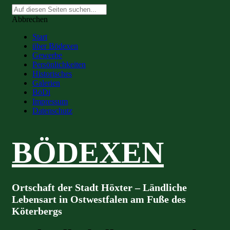
Suche
nach:
Abbrechen
Start
über Bödexen
Gewerbe
Persönlichkeiten
Historisches
Galerien
BöDi
Impressum
Datenschutz
BÖDEXEN
Ortschaft der Stadt Höxter – Ländliche
Lebensart in Ostwestfalen am Fuße des
Köterbergs