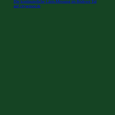
Die kontinuierliche Lärm-Messung im Bödexer Tal
auf citysensor.de