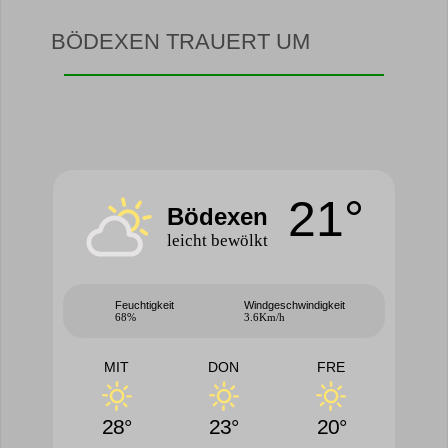
BÖDEXEN TRAUERT UM
21°
Bödexen
leicht bewölkt
Feuchtigkeit
Windgeschwindigkeit
68%
3.6Km/h
MIT
DON
FRE
28°
23°
20°