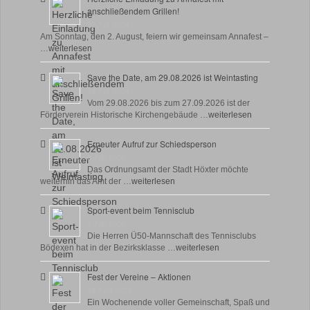
anschließendem Grillen!
22 Juli, 2026
Am Sonntag, den 2. August, feiern wir gemeinsam Annafest –
…
weiterlesen
Save the Date, am 29.08.2026 ist Weintasting
18 Juli, 2026
Vom 29.08.2026 bis zum 27.09.2026 ist der
Förderverein Historische Kirchengebäude …
weiterlesen
Erneuter Aufruf zur Schiedsperson
8 Juli, 2026
Das Ordnungsamt der Stadt Höxter möchte
weiterhin das Amt der …
weiterlesen
Sport-event beim Tennisclub
7 Juli, 2026
Die Herren Ü50-Mannschaft des Tennisclubs
Bödexen hat in der Bezirksklasse …
weiterlesen
Fest der Vereine – Aktionen
18 Juni, 2026
Ein Wochenende voller Gemeinschaft, Spaß und