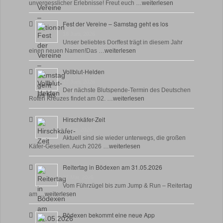
unvergesslicher Erlebnisse! Freut euch …
weiterlesen
Fest der Vereine – Samstag geht es los
18 Juni, 2026
Unser beliebtes Dorffest trägt in diesem Jahr
einen neuen Namen!Das …
weiterlesen
Vollblut-Helden
17 Juni, 2026
Der nächste Blutspende-Termin des Deutschen
Roten Kreuzes findet am 02. …
weiterlesen
Hirschkäfer-Zeit
9 Juni, 2026
Aktuell sind sie wieder unterwegs, die großen
Käfer-Gesellen. Auch 2026 …
weiterlesen
Reitertag in Bödexen am 31.05.2026
27 Mai, 2026
Vom Führzügel bis zum Jump & Run – Reitertag
am …
weiterlesen
Bödexen bekommt eine neue App