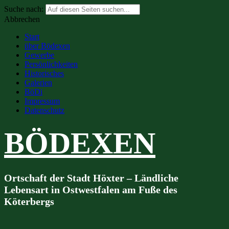
Suche nach:
Abbrechen
Start
über Bödexen
Gewerbe
Persönlichkeiten
Historisches
Galerien
BöDi
Impressum
Datenschutz
BÖDEXEN
Ortschaft der Stadt Höxter – Ländliche
Lebensart in Ostwestfalen am Fuße des
Köterbergs