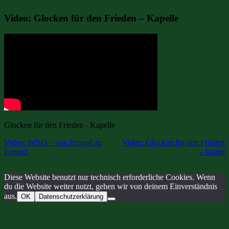
Video: Glocken für den Frieden – Kapelle
Glocken für den Frieden - Kapelle
Video: WBO – von Freund zu
Video: Glocken für den Frieden
Freund
– läuten
Post navigation
Diese Website benutzt nur technisch erforderliche Cookies. Wenn
du die Website weiter nutzt, gehen wir von deinem Einverständnis
aus.
OK
Datenschutzerklärung