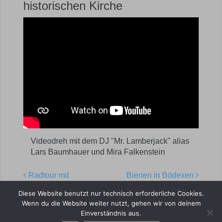
historischen Kirche
Videodreh mit dem DJ "Mr. Lamberjack" alias
Lars Baumhauer und Mira Falkenstein
Radtour mit
Bienen in Bödexen
Post navigation
Überraschung
Diese Website benutzt nur technisch erforderliche Cookies.
Wenn du die Website weiter nutzt, gehen wir von deinem
Einverständnis aus.