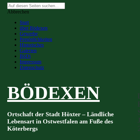
Suche
nach:
Abbrechen
Start
über Bödexen
Gewerbe
Persönlichkeiten
Historisches
Galerien
BöDi
Impressum
Datenschutz
BÖDEXEN
Ortschaft der Stadt Höxter – Ländliche
Lebensart in Ostwestfalen am Fuße des
Köterbergs