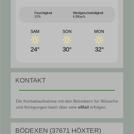
Feuchtigkeit
Windgeschwindigkeit
55%
6.8Km/h
SAM
SON
MON
24°
30°
32°
KONTAKT
Die Kontaktaufnahme mit den Betreibern für Wünsche
und Anregungen kann über eine
eMail
erfolgen.
BÖDEXEN (37671 HÖXTER)