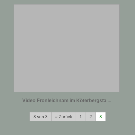
Video Fronleichnam im Köterbergsta ...
3 von 3
« Zurück
1
2
3