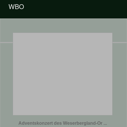
WBO
Adventskonzert des Weserbergland-Or ...