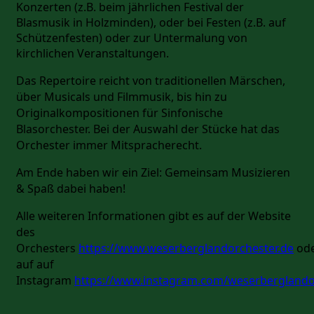
Konzerten (z.B. beim jährlichen Festival der
Blasmusik in Holzminden), oder bei Festen (z.B. auf
Schützenfesten) oder zur Untermalung von
kirchlichen Veranstaltungen.
Das Repertoire reicht von traditionellen Märschen,
über Musicals und Filmmusik, bis hin zu
Originalkompositionen für Sinfonische
Blasorchester. Bei der Auswahl der Stücke hat das
Orchester immer Mitspracherecht.
Am Ende haben wir ein Ziel: Gemeinsam Musizieren
& Spaß dabei haben!
Alle weiteren Informationen gibt es auf der Website
des
Orchesters
https://www.weserberglandorchester.de
od
auf auf
Instagram
https://www.instagram.com/weserberglando