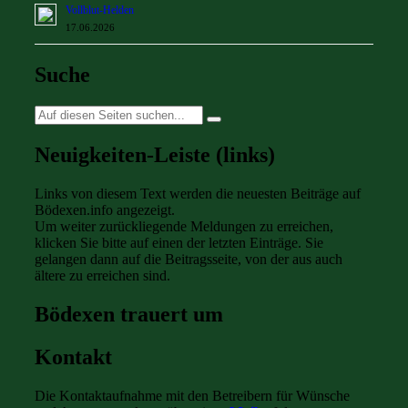
Vollblut-Helden
17.06.2026
Suche
Suche
nach:
Neuigkeiten-Leiste (links)
Links von diesem Text werden die neuesten Beiträge auf
Bödexen.info angezeigt.
Um weiter zurückliegende Meldungen zu erreichen,
klicken Sie bitte auf einen der letzten Einträge. Sie
gelangen dann auf die Beitragsseite, von der aus auch
ältere zu erreichen sind.
Bödexen trauert um
Kontakt
Die Kontaktaufnahme mit den Betreibern für Wünsche