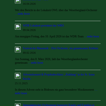
16.04.2026
Wer den Bericht in der Lokalzeit OWL über das Weserbergland-Orchester
…mehr lesen
WDR Lokalzeit porträtiert das WBO
09.04.2026
Am morgigen Freitag, den 10. April 2026 ist das WDR-Team
…mehr lesen
Festival der Blasmusik – Drei Orchester, ein gemeinsames Erlebnis
09.02.2026
Am Sonntag, den 8. März 2026, lädt das Weserberglandorchester
gemeinsam
…mehr lesen
Adventskonzert & Projektabschluss: „Einklang“ in der St. Anna
Kirche
25.11.2025
In diesem Advent steht in Bödexen ein ganz besonderer Musikmoment
…
mehr lesen
Intergalaktischer Orchestertag begeistert Kinder und Familien in