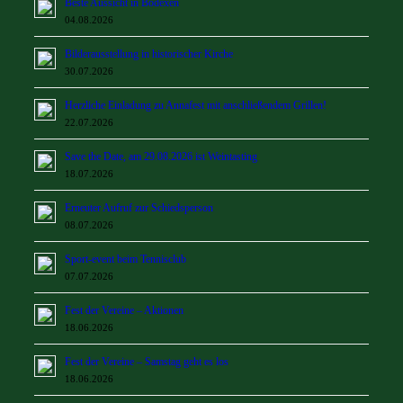
Beste Aussicht in Bödexen
04.08.2026
Bilderausstellung in historischer Kirche
30.07.2026
Herzliche Einladung zu Annafest mit anschließendem Grillen!
22.07.2026
Save the Date, am 29.08.2026 ist Weintasting
18.07.2026
Erneuter Aufruf zur Schiedsperson
08.07.2026
Sport-event beim Tennisclub
07.07.2026
Fest der Vereine – Aktionen
18.06.2026
Fest der Vereine – Samstag geht es los
18.06.2026