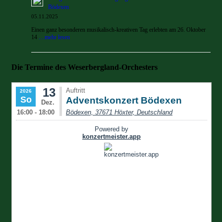
Bödexen
05.11.2025
Einen ganz besonderen musikalisch-kreativen Tag erlebten am 26. Oktober
14
…mehr lesen
Die Termine des Weserbergland-Orchesters