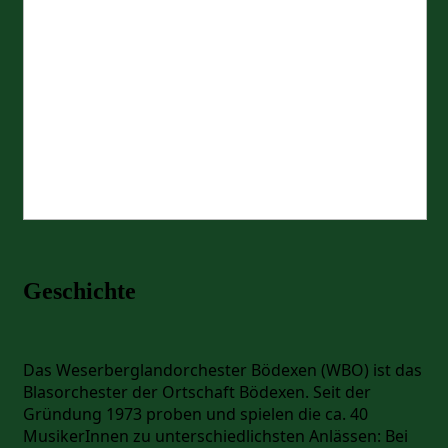
Geschichte
Das Weserberglandorchester Bödexen (WBO) ist das
Blasorchester der Ortschaft Bödexen. Seit der
Gründung 1973 proben und spielen die ca. 40
MusikerInnen zu unterschiedlichsten Anlässen: Bei