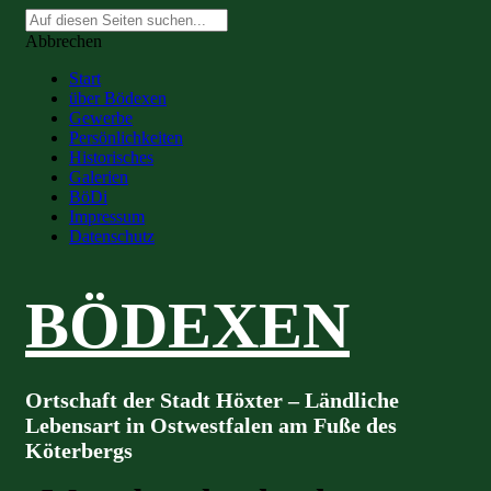
Suche
nach:
Abbrechen
Start
über Bödexen
Gewerbe
Persönlichkeiten
Historisches
Galerien
BöDi
Impressum
Datenschutz
BÖDEXEN
Ortschaft der Stadt Höxter – Ländliche
Lebensart in Ostwestfalen am Fuße des
Köterbergs