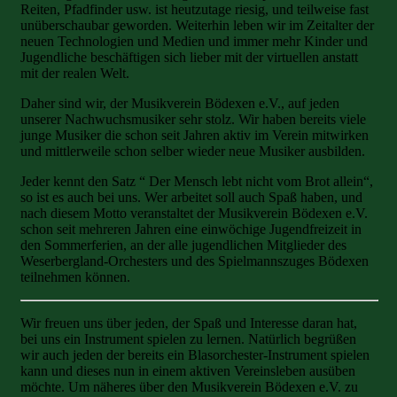
Reiten, Pfadfinder usw. ist heutzutage riesig, und teilweise fast
unüberschaubar geworden. Weiterhin leben wir im Zeitalter der
neuen Technologien und Medien und immer mehr Kinder und
Jugendliche beschäftigen sich lieber mit der virtuellen anstatt
mit der realen Welt.
Daher sind wir, der Musikverein Bödexen e.V., auf jeden
unserer Nachwuchsmusiker sehr stolz. Wir haben bereits viele
junge Musiker die schon seit Jahren aktiv im Verein mitwirken
und mittlerweile schon selber wieder neue Musiker ausbilden.
Jeder kennt den Satz “ Der Mensch lebt nicht vom Brot allein“,
so ist es auch bei uns. Wer arbeitet soll auch Spaß haben, und
nach diesem Motto veranstaltet der Musikverein Bödexen e.V.
schon seit mehreren Jahren eine einwöchige Jugendfreizeit in
den Sommerferien, an der alle jugendlichen Mitglieder des
Weserbergland-Orchesters und des Spielmannszuges Bödexen
teilnehmen können.
Wir freuen uns über jeden, der Spaß und Interesse daran hat,
bei uns ein Instrument spielen zu lernen. Natürlich begrüßen
wir auch jeden der bereits ein Blasorchester-Instrument spielen
kann und dieses nun in einem aktiven Vereinsleben ausüben
möchte. Um näheres über den Musikverein Bödexen e.V. zu