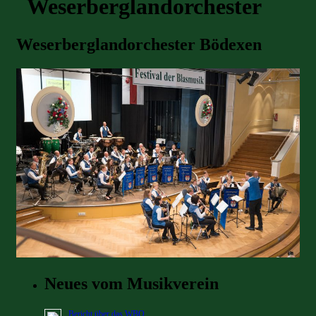
Weserberglandorchester
Weserberglandorchester Bödexen
Neues vom Musikverein
Bericht über das WBO