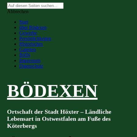
Suche
nach:
Abbrechen
Start
über Bödexen
Gewerbe
Persönlichkeiten
Historisches
Galerien
BöDi
Impressum
Datenschutz
BÖDEXEN
Ortschaft der Stadt Höxter – Ländliche
Lebensart in Ostwestfalen am Fuße des
Köterbergs