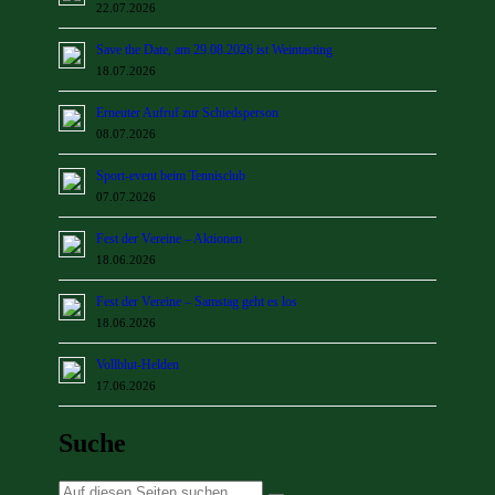
22.07.2026
Save the Date, am 29.08.2026 ist Weintasting
18.07.2026
Erneuter Aufruf zur Schiedsperson
08.07.2026
Sport-event beim Tennisclub
07.07.2026
Fest der Vereine – Aktionen
18.06.2026
Fest der Vereine – Samstag geht es los
18.06.2026
Vollblut-Helden
17.06.2026
Suche
Suche