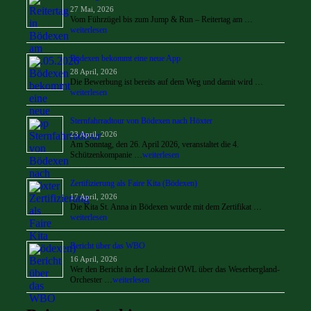
27 Mai, 2026
Vom Führzügel bis zum Jump & Run – Reitertag am …
weiterlesen
Bödexen bekommt eine neue App
28 April, 2026
Die Bewerbung ist bereits auf dem Weg und damit wird …
weiterlesen
Sternfahrradtour von Bödexen nach Höxter
23 April, 2026
Am Sonntag, den 26. April 2026, veranstaltet die 4.
Schützenkompanie …
weiterlesen
Zertifizierung als Faire Kita (Bödexen)
17 April, 2026
Die Kita St. Anna in Bödexen wurde mit dem Zertifikat …
weiterlesen
Bericht über das WBO
16 April, 2026
Wer den Bericht in der Lokalzeit OWL über das Weserbergland-
Orchester …
weiterlesen