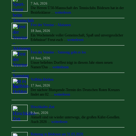
7 Juli, 2026
Die Herren Ü50-Mannschaft des Tennisclubs Bödexen hat in der
Bezirksklasse …
weiterlesen
Fest der Vereine – Aktionen
18 Juni, 2026
Ein Wochenende voller Gemeinschaft, Spaß und unvergesslicher
Erlebnisse! Freut euch …
weiterlesen
Fest der Vereine – Samstag geht es los
18 Juni, 2026
Unser beliebtes Dorffest trägt in diesem Jahr einen neuen
Namen!Das …
weiterlesen
Vollblut-Helden
17 Juni, 2026
Der nächste Blutspende-Termin des Deutschen Roten Kreuzes
findet am 02. …
weiterlesen
Hirschkäfer-Zeit
9 Juni, 2026
Aktuell sind sie wieder unterwegs, die großen Käfer-Gesellen.
Auch 2026 …
weiterlesen
Reitertag in Bödexen am 31.05.2026