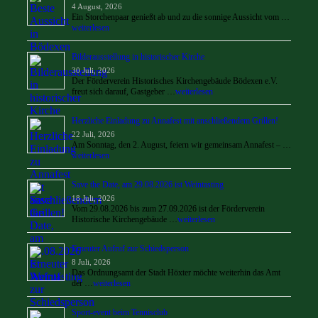
4 August, 2026
Ein Storchenpaar genießt ab und zu die sonnige Aussicht vom …
weiterlesen
Bilderausstellung in historischer Kirche
30 Juli, 2026
Der Förderverein Historisches Kirchengebäude Bödexen e.V.
freut sich darauf, Gastgeber …
weiterlesen
Herzliche Einladung zu Annafest mit anschließendem Grillen!
22 Juli, 2026
Am Sonntag, den 2. August, feiern wir gemeinsam Annafest – …
weiterlesen
Save the Date, am 29.08.2026 ist Weintasting
18 Juli, 2026
Vom 29.08.2026 bis zum 27.09.2026 ist der Förderverein
Historische Kirchengebäude …
weiterlesen
Erneuter Aufruf zur Schiedsperson
8 Juli, 2026
Das Ordnungsamt der Stadt Höxter möchte weiterhin das Amt
der …
weiterlesen
Sport-event beim Tennisclub