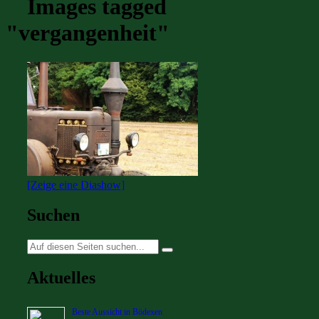
Images tagged
"vergangenheit"
[Zeige eine Diashow]
Suchen
Suche
nach:
Aktuelles
Beste Aussicht in Bödexen