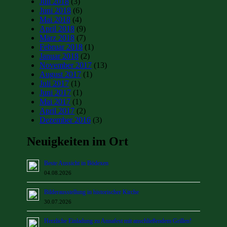
Juli 2018
(3)
Juni 2018
(6)
Mai 2018
(4)
April 2018
(9)
März 2018
(7)
Februar 2018
(1)
Januar 2018
(2)
November 2017
(13)
August 2017
(1)
Juli 2017
(1)
Juni 2017
(1)
Mai 2017
(1)
April 2017
(2)
Dezember 2016
(3)
Neuigkeiten im Ort
Beste Aussicht in Bödexen
04.08.2026
Bilderausstellung in historischer Kirche
30.07.2026
Herzliche Einladung zu Annafest mit anschließendem Grillen!