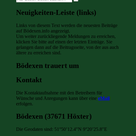
nach:
Neuigkeiten-Leiste (links)
Links von diesem Text werden die neuesten Beiträge
auf Bödexen.info angezeigt.
Um weiter zurückliegende Meldungen zu erreichen,
klicken Sie bitte auf einen der letzten Einträge. Sie
gelangen dann auf die Beitragsseite, von der aus auch
ältere zu erreichen sind.
Bödexen trauert um
Kontakt
Die Kontaktaufnahme mit den Betreibern für
Wünsche und Anregungen kann über eine
eMail
erfolgen.
Bödexen (37671 Höxter)
Die Geodaten sind: 51°50’12.4″N 9°20’25.8″E