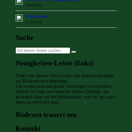
18.06.2026
Vollblut-Helden
17.06.2026
Suche
Suche
nach:
Neuigkeiten-Leiste (links)
Links von diesem Text werden die neuesten Beiträge
auf Bödexen.info angezeigt.
Um weiter zurückliegende Meldungen zu erreichen,
klicken Sie bitte auf einen der letzten Einträge. Sie
gelangen dann auf die Beitragsseite, von der aus auch
ältere zu erreichen sind.
Bödexen trauert um
Kontakt