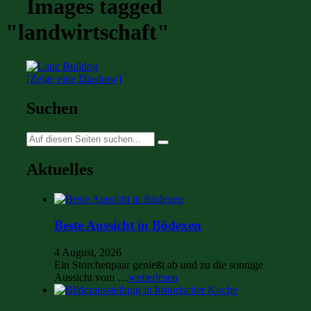
Images tagged
"landwirtschaft"
[Zeige eine Diashow]
Suchen
Suche
nach:
Aktuelles
Beste Aussicht in Bödexen
4 August, 2026
Ein Storchenpaar genießt ab und zu die sonnige
Aussicht vom …
weiterlesen