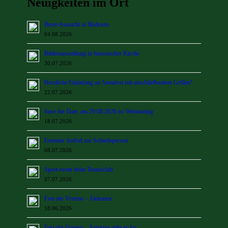
Neuigkeiten im Ort
Beste Aussicht in Bödexen
04.08.2026
Bilderausstellung in historischer Kirche
30.07.2026
Herzliche Einladung zu Annafest mit anschließendem Grillen!
22.07.2026
Save the Date, am 29.08.2026 ist Weintasting
18.07.2026
Erneuter Aufruf zur Schiedsperson
08.07.2026
Sport-event beim Tennisclub
07.07.2026
Fest der Vereine – Aktionen
18.06.2026
Fest der Vereine – Samstag geht es los