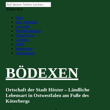
Suche
nach:
Abbrechen
Start
über Bödexen
Gewerbe
Persönlichkeiten
Historisches
Galerien
BöDi
Impressum
Datenschutz
BÖDEXEN
Ortschaft der Stadt Höxter – Ländliche
Lebensart in Ostwestfalen am Fuße des
Köterbergs