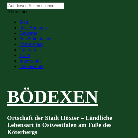
Suche
nach:
Abbrechen
Start
über Bödexen
Gewerbe
Persönlichkeiten
Historisches
Galerien
BöDi
Impressum
Datenschutz
BÖDEXEN
Ortschaft der Stadt Höxter – Ländliche
Lebensart in Ostwestfalen am Fuße des
Köterbergs