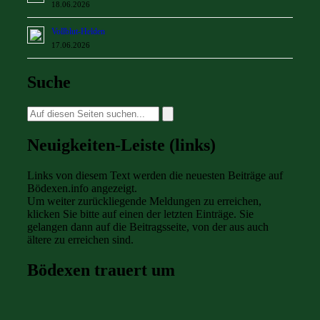
18.06.2026
Vollblut-Helden
17.06.2026
Suche
Suche
nach:
Neuigkeiten-Leiste (links)
Links von diesem Text werden die neuesten Beiträge auf
Bödexen.info angezeigt.
Um weiter zurückliegende Meldungen zu erreichen,
klicken Sie bitte auf einen der letzten Einträge. Sie
gelangen dann auf die Beitragsseite, von der aus auch
ältere zu erreichen sind.
Bödexen trauert um