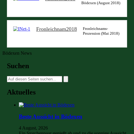
Bödexen (August 2018)
Fronleichnam2018
Fronleichnams-
Prozession (Mai 2018)
Bödexen News
Suchen
Suche
nach:
Aktuelles
Beste Aussicht in Bödexen
4 August, 2026
Ein Storchenpaar genießt ab und zu die sonnige Aussicht