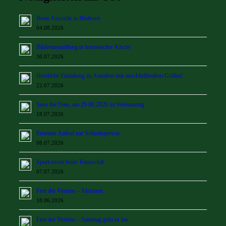
Beste Aussicht in Bödexen
04.08.2026
Bilderausstellung in historischer Kirche
30.07.2026
Herzliche Einladung zu Annafest mit anschließendem Grillen!
22.07.2026
Save the Date, am 29.08.2026 ist Weintasting
18.07.2026
Erneuter Aufruf zur Schiedsperson
08.07.2026
Sport-event beim Tennisclub
07.07.2026
Fest der Vereine – Aktionen
18.06.2026
Fest der Vereine – Samstag geht es los