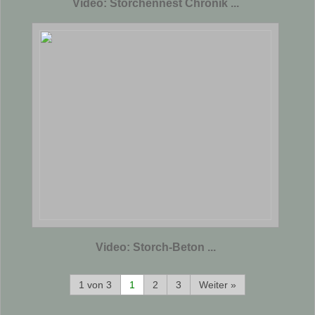
Video: Storchennest Chronik ...
Video: Storch-Beton ...
1 von 3
1
2
3
Weiter »