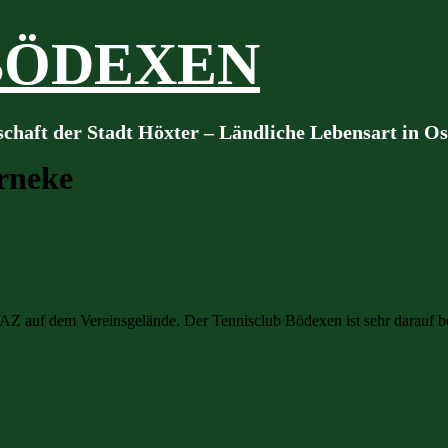
BÖDEXEN
schaft der Stadt Höxter – Ländliche Lebensart in O
rneke
Z auf dem Vereinsgelände. Der Tennisclub Bödexen ist sehr darauf bed