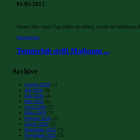
01.05.2017
Dieses Jahr, einen Tag früher als üblich, wurde der Maibaum du
Weiterlesen
Tennisclub stellt Maibaum ...
Archive
August 2026
(1)
Juli 2026
(5)
Juni 2026
(4)
Mai 2026
(1)
April 2026
(7)
März 2026
(2)
Februar 2026
(2)
Januar 2026
(5)
Dezember 2025
(7)
November 2025
(5)