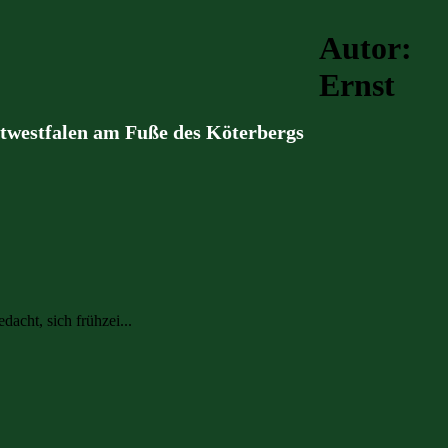
Autor:
Ernst
stwestfalen am Fuße des Köterbergs
acht, sich frühzei...